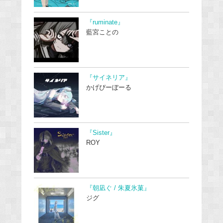
『ruminate』
藍宮ことの
『サイネリア』
かげぴーぼーる
『Sister』
ROY
『朝凪ぐ / 朱夏氷菓』
ジグ