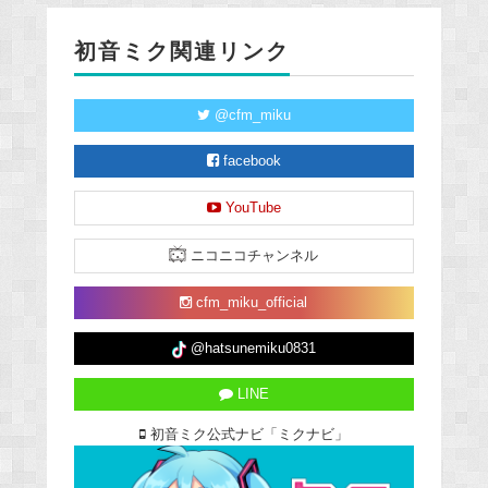
初音ミク関連リンク
@cfm_miku
facebook
YouTube
ニコニコチャンネル
cfm_miku_official
@hatsunemiku0831
LINE
初音ミク公式ナビ「ミクナビ」