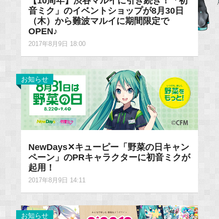
【10周年】渋谷マルイに引き続き！「初
音ミク」のイベントショップが8月30日
（木）から難波マルイに期間限定で
OPEN♪
2017年8月9日 18:00
お知らせ
NewDays✕キューピー「野菜の日キャン
ペーン」のPRキャラクターに初音ミクが
起用！
2017年8月9日 14:11
お知らせ