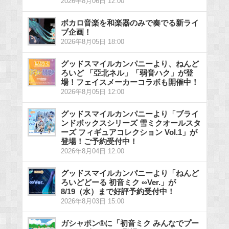
2026年8月06日 12:00
ボカロ音楽を和楽器のみで奏でる新ライ
ブ企画！
2026年8月05日 18:00
グッドスマイルカンパニーより、ねんど
ろいど 「亞北ネル」「弱音ハク」が登
場！フェイスメーカーコラボも開催中！
2026年8月05日 12:00
グッドスマイルカンパニーより「ブライ
ンドボックスシリーズ 雪ミクオールスタ
ーズ フィギュアコレクション Vol.1」が
登場！ご予約受付中！
2026年8月04日 12:00
グッドスマイルカンパニーより「ねんど
ろいどどーる 初音ミク ∞Ver.」が
8/19（水）まで好評予約受付中！
2026年8月03日 15:00
ガシャポン®に「初音ミク みんなでプー