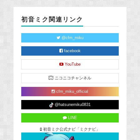
初音ミク関連リンク
@cfm_miku
facebook
YouTube
ニコニコチャンネル
cfm_miku_official
@hatsunemiku0831
LINE
初音ミク公式ナビ「ミクナビ」