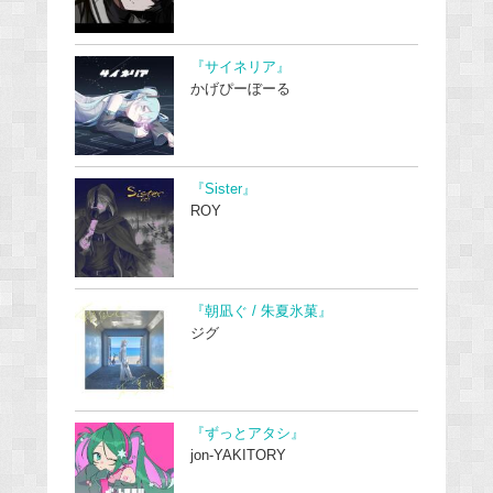
『サイネリア』
かげぴーぼーる
『Sister』
ROY
『朝凪ぐ / 朱夏氷菓』
ジグ
『ずっとアタシ』
jon-YAKITORY