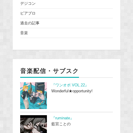
デジコン
ピアプロ
過去の記事
音楽
音楽配信・サブスク
『ワンオポ VOL.22』
Wonderful★opportunity!
『ruminate』
藍宮ことの