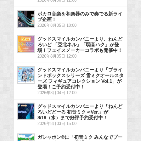
2026年8月06日 12:00
ボカロ音楽を和楽器のみで奏でる新ライ
ブ企画！
2026年8月05日 18:00
グッドスマイルカンパニーより、ねんど
ろいど 「亞北ネル」「弱音ハク」が登
場！フェイスメーカーコラボも開催中！
2026年8月05日 12:00
グッドスマイルカンパニーより「ブライ
ンドボックスシリーズ 雪ミクオールスタ
ーズ フィギュアコレクション Vol.1」が
登場！ご予約受付中！
2026年8月04日 12:00
グッドスマイルカンパニーより「ねんど
ろいどどーる 初音ミク ∞Ver.」が
8/19（水）まで好評予約受付中！
2026年8月03日 15:00
ガシャポン®に「初音ミク みんなでプー