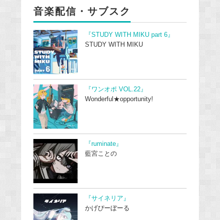
音楽配信・サブスク
『STUDY WITH MIKU part 6』
STUDY WITH MIKU
『ワンオポ VOL.22』
Wonderful★opportunity!
『ruminate』
藍宮ことの
『サイネリア』
かげぴーぼーる