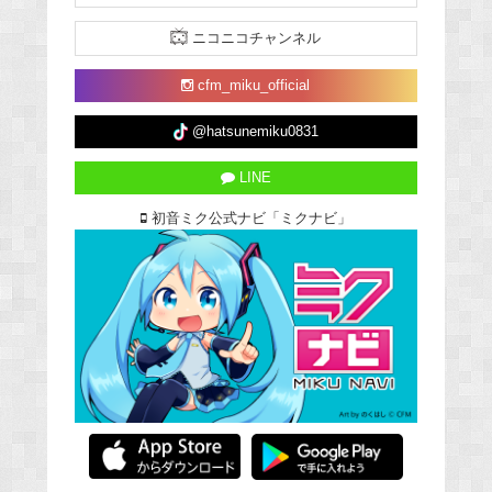
ニコニコチャンネル
cfm_miku_official
@hatsunemiku0831
LINE
初音ミク公式ナビ「ミクナビ」