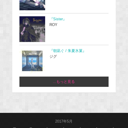
『Sister』
ROY
『朝凪ぐ / 朱夏氷菓』
ジグ
...もっと見る
2017年5月