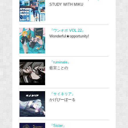
STUDY WITH MIKU
『ワンオポ VOL.22』
Wonderful★opportunity!
『ruminate』
藍宮ことの
『サイネリア』
かげぴーぼーる
『Sister』