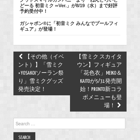
どーる 初音ミク ∞Ver.」が8/19（水）まで好評
予約受付中！
ガシャポン®に「初音ミク みんなでプールフィ
ギュア」が登場！
Post
【その他（イベ
【雪ミク スカイタ
navigation
ント）】「雪ミク
ウン】フィギュア
×YOSAKOIソーラン祭
「花色衣」MEIKO＆
り」雪ミクグッズ
KAITOが5/31発売開
発売決定！
始！PRONTO新コラ
ボメニューも登
場！
Search
for: