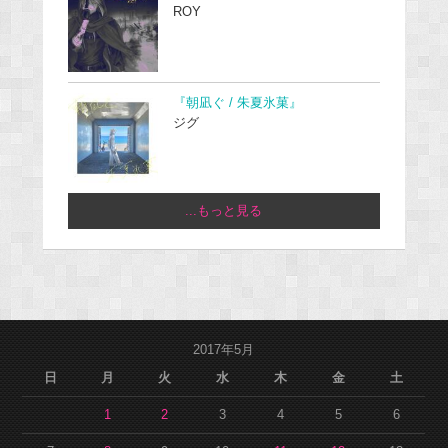
ROY
『朝凪ぐ / 朱夏氷菓』
ジグ
...もっと見る
2017年5月
日
月
火
水
木
金
土
1
2
3
4
5
6