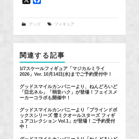
a
c
e
グッズ
フィギュア
b
o
o
関連する記事
k
1/7スケールフィギュア「マジカルミライ
2026」Ver. 10月14日(水)までご予約受付中！
グッドスマイルカンパニーより、ねんどろいど
「亞北ネル」「弱音ハク」が登場！フェイスメ
ーカーコラボも開催中！
グッドスマイルカンパニーより「ブラインドボ
ックスシリーズ 雪ミクオールスターズ フィギ
ュアコレクション Vol.1」が登場！ご予約受付
中！
グッドスマイルカンパニーより「ねんどろいど