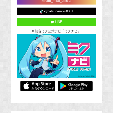
cfm_miku_official
@hatsunemiku0831
LINE
初音ミク公式ナビ「ミクナビ」