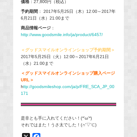
価格
：27,800円（税込）
予約期間
： 2017年5月25日（木）12:00～2017年
6月21日（水）21:00まで
商品情報ページ
：
http://www.goodsmile.info/ja/product/6457/
＜グッドスマイルオンラインショップ予約期間＞
2017年5月25日（火）12:00～2017年6月21日
（水）21:00まで
＜グッドスマイルオンラインショップ購入ページ
URL＞
h
ttp://goodsmileshop.com/ja/p/FRE_SCA_JP_00
171
是非とも手に入れてください！(*'ω'*)
それではまた！うさ太でした！(∩'▽'⊂)
X
F