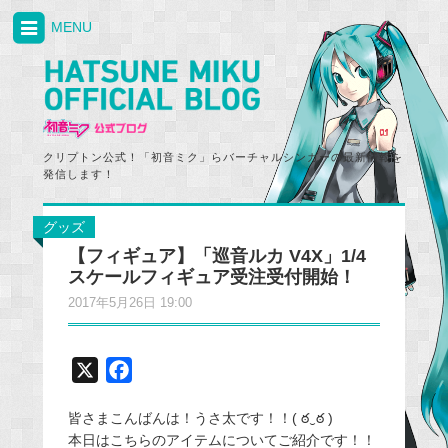
MENU
クリプトン公式！「初音ミク」らバーチャルシンガーの最新情報を
発信します！
グッズ
【フィギュア】「巡音ルカ V4X」1/4
スケールフィギュア受注受付開始！
2017年5月26日 19:00
X
F
a
皆さまこんばんは！うさ太です！！( ఠ‿ఠ )
c
本日はこちらのアイテムについてご紹介です！！
e