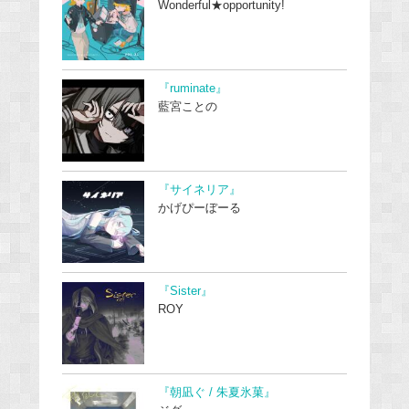
Wonderful★opportunity!
『ruminate』
藍宮ことの
『サイネリア』
かげぴーぼーる
『Sister』
ROY
『朝凪ぐ / 朱夏氷菓』