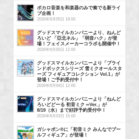
ボカロ音楽を和楽器のみで奏でる新ライ
ブ企画！
2026年8月05日 18:00
グッドスマイルカンパニーより、ねんど
ろいど 「亞北ネル」「弱音ハク」が登
場！フェイスメーカーコラボも開催中！
2026年8月05日 12:00
グッドスマイルカンパニーより「ブライ
ンドボックスシリーズ 雪ミクオールスタ
ーズ フィギュアコレクション Vol.1」が
登場！ご予約受付中！
2026年8月04日 12:00
グッドスマイルカンパニーより「ねんど
ろいどどーる 初音ミク ∞Ver.」が
8/19（水）まで好評予約受付中！
2026年8月03日 15:00
ガシャポン®に「初音ミク みんなでプー
ルフィギュア」が登場！