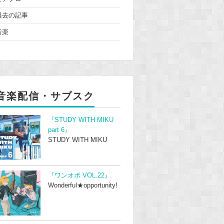
過去の記事
音楽
音楽配信・サブスク
『STUDY WITH MIKU
part 6』
STUDY WITH MIKU
『ワンオポ VOL.22』
Wonderful★opportunity!