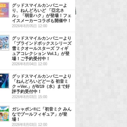
グッドスマイルカンパニーよ
り、ねんどろいど 「亞北ネ
ル」「弱音ハク」が登場！フェ
イスメーカーコラボも開催中！
2026年8月05日 12:00
グッドスマイルカンパニーより
「ブラインドボックスシリーズ
雪ミクオールスターズ フィギ
ュアコレクション Vol.1」が登
場！ご予約受付中！
2026年8月04日 12:00
グッドスマイルカンパニーより
「ねんどろいどどーる 初音ミ
ク ∞Ver.」が8/19（水）まで好
評予約受付中！
2026年8月03日 15:00
ガシャポン®に「初音ミク みん
なでプールフィギュア」が登
場！
2026年8月03日 12:00