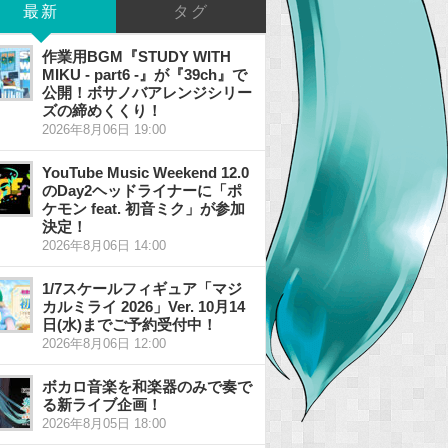
最新
タグ
作業用BGM『STUDY WITH
MIKU - part6 -』が『39ch』で
公開！ボサノバアレンジシリー
ズの締めくくり！
2026年8月06日 19:00
YouTube Music Weekend 12.0
のDay2ヘッドライナーに「ポ
ケモン feat. 初音ミク」が参加
決定！
2026年8月06日 14:00
1/7スケールフィギュア「マジ
カルミライ 2026」Ver. 10月14
日(水)までご予約受付中！
2026年8月06日 12:00
ボカロ音楽を和楽器のみで奏で
る新ライブ企画！
2026年8月05日 18:00