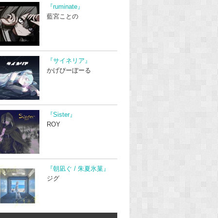
『ruminate』
藍宮ことの
『サイネリア』
かげぴーぼーる
『Sister』
ROY
『朝凪ぐ / 朱夏氷菓』
ジグ