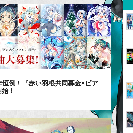
年恒例！『赤い羽根共同募金×ピア
開始！