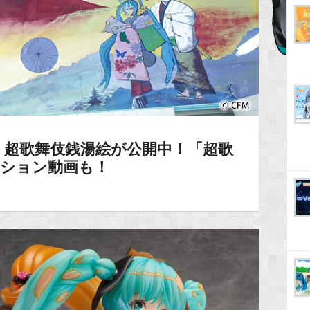
】超歌舞伎銭湯絵が公開中！「超歌
ーション動画も！