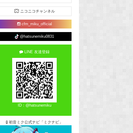
ニコニコチャンネル
cfm_miku_official
@hatsunemiku0831
LINE 友達登録
ID：@hatsunemiku
初音ミク公式ナビ「ミクナビ」