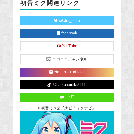
初音ミク関連リンク
@cfm_miku
facebook
YouTube
ニコニコチャンネル
cfm_miku_official
@hatsunemiku0831
LINE
初音ミク公式ナビ「ミクナビ」