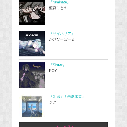
『ruminate』
藍宮ことの
『サイネリア』
かげぴーぼーる
『Sister』
ROY
『朝凪ぐ / 朱夏氷菓』
ジグ