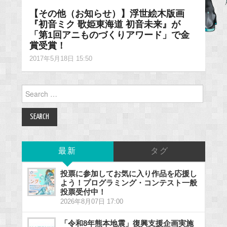
【その他（お知らせ）】浮世絵木版画
『初音ミク 歌姫東海道 初音未来』が
「第1回アニものづくりアワード」で金
賞受賞！
2017年5月18日 15:50
Search
for:
最新
タグ
投票に参加してお気に入り作品を応援し
よう！プログラミング・コンテスト一般
投票受付中！
2026年8月07日 17:00
「令和8年熊本地震」復興支援企画実施