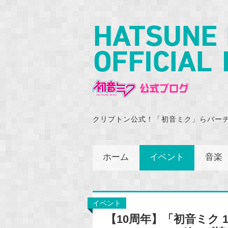
クリプトン公式！「初音ミク」らバー
ホーム
イベント
音楽
イベント
【10周年】「初音ミク 10t