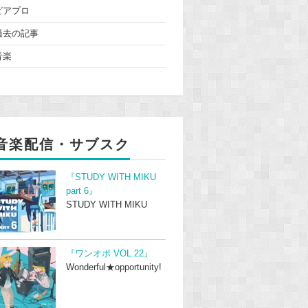
ピアプロ
過去の記事
音楽
音楽配信・サブスク
『STUDY WITH MIKU
part 6』
STUDY WITH MIKU
『ワンオポ VOL.22』
Wonderful★opportunity!