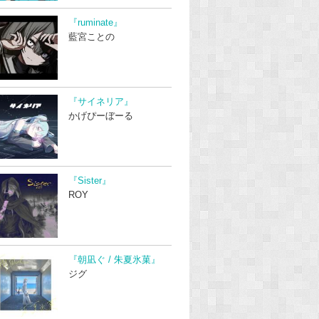
『ruminate』
藍宮ことの
『サイネリア』
かげぴーぼーる
『Sister』
ROY
『朝凪ぐ / 朱夏氷菓』
ジグ