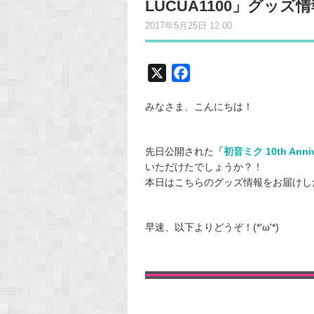
LUCUA1100」グッ
2017年5月25日 12:00
X
F
a
みなさま、こんにちは！
c
e
b
先日公開された
「初音ミク 10th Anni
o
いただけたでしょうか？！
o
本日はこちらのグッズ情報をお届けし
k
早速、以下よりどうぞ！(*'ω'*)