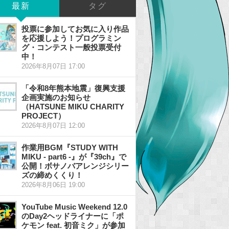
最新
タグ
投票に参加してお気に入り作品
を応援しよう！プログラミン
グ・コンテスト一般投票受付
中！
2026年8月07日 17:00
「令和8年熊本地震」復興支援
企画実施のお知らせ
（HATSUNE MIKU CHARITY
PROJECT）
2026年8月07日 12:00
作業用BGM『STUDY WITH
MIKU - part6 -』が『39ch』で
公開！ボサノバアレンジシリー
ズの締めくくり！
2026年8月06日 19:00
YouTube Music Weekend 12.0
のDay2ヘッドライナーに「ポ
ケモン feat. 初音ミク」が参加