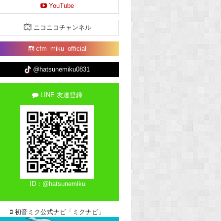
YouTube
ニコニコチャンネル
cfm_miku_official
@hatsunemiku0831
LINE 友達登録
ID：@hatsunemiku
初音ミク公式ナビ「ミクナビ」