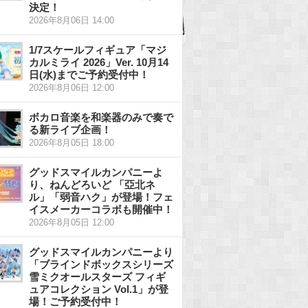
決定！
2026年8月06日 14:00
1/7スケールフィギュア「マジ
カルミライ 2026」Ver. 10月14
日(水)までご予約受付中！
2026年8月06日 12:00
ボカロ音楽を和楽器のみで奏で
る新ライブ企画！
2026年8月05日 18:00
グッドスマイルカンパニーよ
り、ねんどろいど 「亞北ネ
ル」「弱音ハク」が登場！フェ
イスメーカーコラボも開催中！
2026年8月05日 12:00
グッドスマイルカンパニーより
「ブラインドボックスシリーズ
雪ミクオールスターズ フィギ
ュアコレクション Vol.1」が登
場！ご予約受付中！