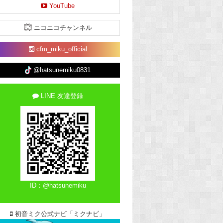
YouTube
ニコニコチャンネル
cfm_miku_official
@hatsunemiku0831
LINE 友達登録
ID：@hatsunemiku
初音ミク公式ナビ「ミクナビ」