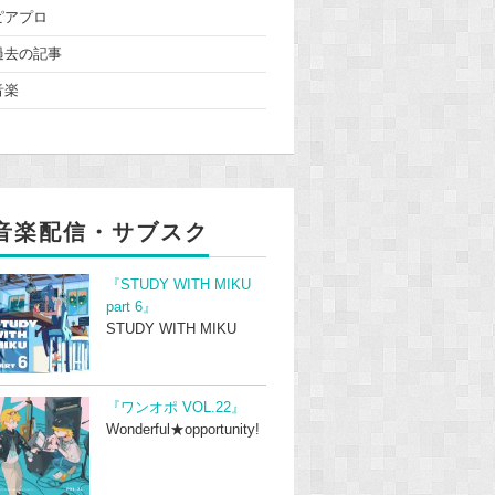
ピアプロ
過去の記事
音楽
音楽配信・サブスク
『STUDY WITH MIKU
part 6』
STUDY WITH MIKU
『ワンオポ VOL.22』
Wonderful★opportunity!