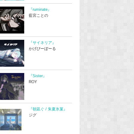
『ruminate』
藍宮ことの
『サイネリア』
かげぴーぼーる
『Sister』
ROY
『朝凪ぐ / 朱夏氷菓』
ジグ