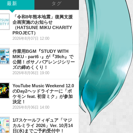
最新
タグ
「令和8年熊本地震」復興支援
企画実施のお知らせ
（HATSUNE MIKU CHARITY
PROJECT）
2026年8月07日 12:00
作業用BGM『STUDY WITH
MIKU - part6 -』が『39ch』で
公開！ボサノバアレンジシリー
ズの締めくくり！
2026年8月06日 19:00
YouTube Music Weekend 12.0
のDay2ヘッドライナーに「ポ
ケモン feat. 初音ミク」が参加
決定！
2026年8月06日 14:00
1/7スケールフィギュア「マジ
カルミライ 2026」Ver. 10月14
日(水)までご予約受付中！