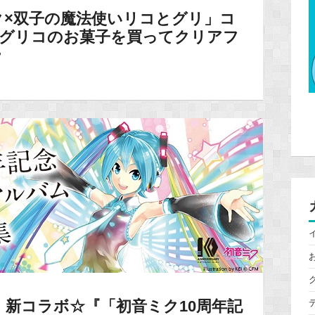
ク×双子の魔法使いリコとグリ」コ
でグリコのお菓子を買ってクリアフ
♥
新コラボ☆『「初音ミク10周年記