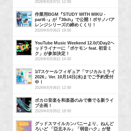
2026年8月07日 12:00
作業用BGM『STUDY WITH MIKU -
part6 -』が『39ch』で公開！ボサノバア
レンジシリーズの締めくくり！
2026年8月06日 19:00
YouTube Music Weekend 12.0のDay2ヘ
ッドライナーに「ポケモン feat. 初音ミ
ク」が参加決定！
2026年8月06日 14:00
1/7スケールフィギュア「マジカルミライ
2026」Ver. 10月14日(水)までご予約受付
中！
2026年8月06日 12:00
ボカロ音楽を和楽器のみで奏でる新ライ
ブ企画！
2026年8月05日 18:00
グッドスマイルカンパニーより、ねんど
ろいど 「亞北ネル」「弱音ハク」が登