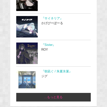
『サイネリア』
かげぴーぼーる
『Sister』
ROY
『朝凪ぐ / 朱夏氷菓』
ジグ
...もっと見る