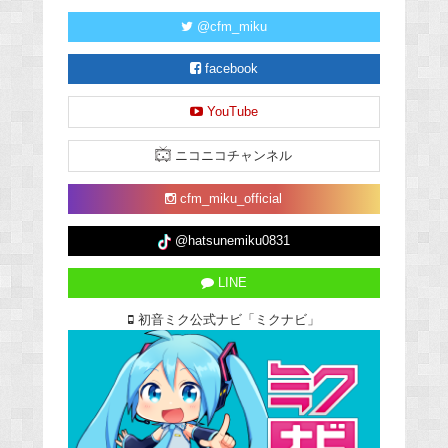
@cfm_miku
facebook
YouTube
ニコニコチャンネル
cfm_miku_official
@hatsunemiku0831
LINE
初音ミク公式ナビ「ミクナビ」