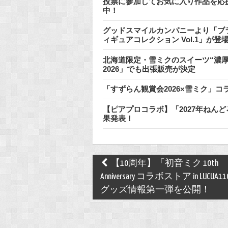
投票に参加してお気に入り作品を応
中！
グッドスマイルカンパニーより「ブラ
ィギュアコレクション Vol.1」が
北海道限定・雪ミクのスイーツ“濃厚
2026」でも出張販売が決定
「すずらん観賞会2026×雪ミク」コ
【ピアプロコラボ】「2027年ねん
果発表！
Post
【10周年】「初音ミク 10th
navigation
Anniversary コラボストア in LUCUA1
グッズ情報第一弾を公開！