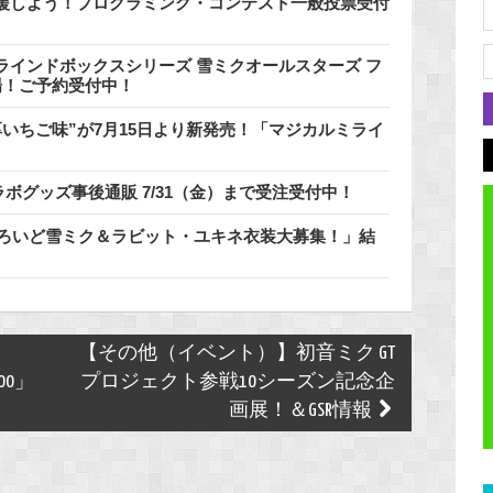
援しよう！プログラミング・コンテスト一般投票受付
インドボックスシリーズ 雪ミクオールスターズ フ
登場！ご予約受付中！
いちご味”が7月15日より新発売！「マジカルミライ
ラボグッズ事後通販 7/31（金）まで受注受付中！
どろいど雪ミク＆ラビット・ユキネ衣装大募集！」結
【その他（イベント）】初音ミク GT
100」
プロジェクト参戦10シーズン記念企
画展！＆GSR情報