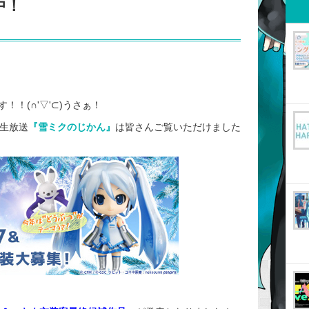
中！
！(∩'▽'⊂)うさぁ！
コ生放送
『雪ミクのじかん』
は皆さんご覧いただけました