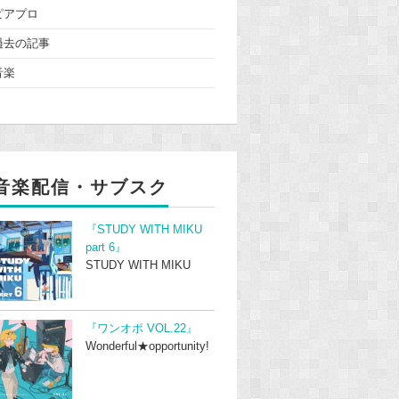
ピアプロ
過去の記事
音楽
音楽配信・サブスク
『STUDY WITH MIKU
part 6』
STUDY WITH MIKU
『ワンオポ VOL.22』
Wonderful★opportunity!