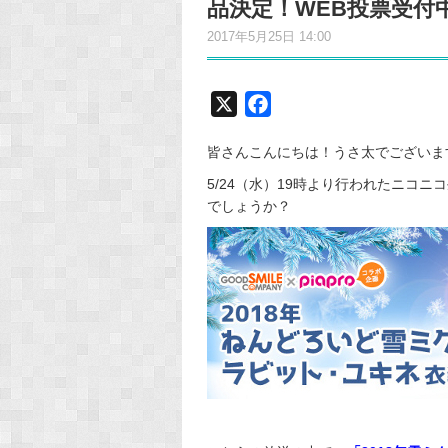
品決定！WEB投票受付
2017年5月25日 14:00
X
F
a
皆さんこんにちは！うさ太でございます！
c
e
5/24（水）19時より行われたニコニ
でしょうか？
b
o
o
k