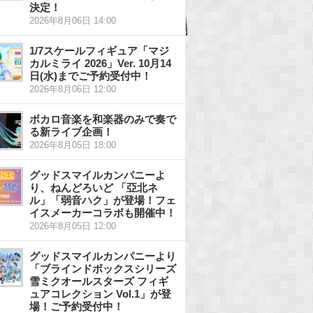
決定！
2026年8月06日 14:00
1/7スケールフィギュア「マジ
カルミライ 2026」Ver. 10月14
日(水)までご予約受付中！
2026年8月06日 12:00
ボカロ音楽を和楽器のみで奏で
る新ライブ企画！
2026年8月05日 18:00
グッドスマイルカンパニーよ
り、ねんどろいど 「亞北ネ
ル」「弱音ハク」が登場！フェ
イスメーカーコラボも開催中！
2026年8月05日 12:00
グッドスマイルカンパニーより
「ブラインドボックスシリーズ
雪ミクオールスターズ フィギ
ュアコレクション Vol.1」が登
場！ご予約受付中！