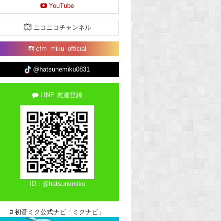
YouTube
ニコニコチャンネル
cfm_miku_official
@hatsunemiku0831
LINE 友達登録
ID：@hatsunemiku
初音ミク公式ナビ「ミクナビ」