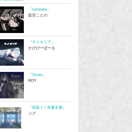
『ruminate』
藍宮ことの
『サイネリア』
かげぴーぼーる
『Sister』
ROY
『朝凪ぐ / 朱夏氷菓』
ジグ