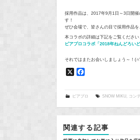
採用作品は、2017年9月1日～3日開催
す！
ぜひ会場で、皆さんの目で採用作品を
本コラボの詳細は下記をご覧ください
ピアプロコラボ「2018年ねんどろい
それではまたお会いしましょう～！(∩'
X
F
a
c
e
ピアプロ
SNOW MIKU
,
コン
b
o
o
関連する記事
k