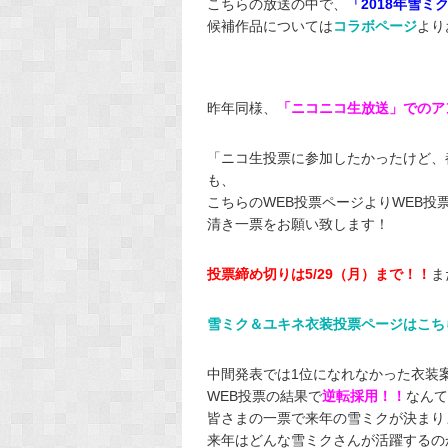
こちらの放送の中で、
「2018年雪
候補作品については
コラボページ
より
昨年同様、
「ニコニコ生放送」でのア
「ニコ生投票に参加したかったけど、都
も、
こちらのWEB投票ページよりWEB投
清き一票をお願い致します！
投票締め切りは5/29（月）まで！！
ま
雪ミク＆ユキネ衣装投票ページはこち
中間発表では1位になれなかった衣装
WEB投票の結果で
逆転採用！！
なんて
皆さまの一票で来年の雪ミクが決まり
来年はどんな雪ミクさんが活躍するの