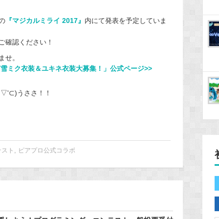
の
『マジカルミライ 2017』
内にて発表を予定していま
ご確認ください！
ませ。
ど雪ミク衣装＆ユキネ衣装大募集！」公式ページ>>
▽'⊂)うささ！！
テスト
,
ピアプロ公式コラボ