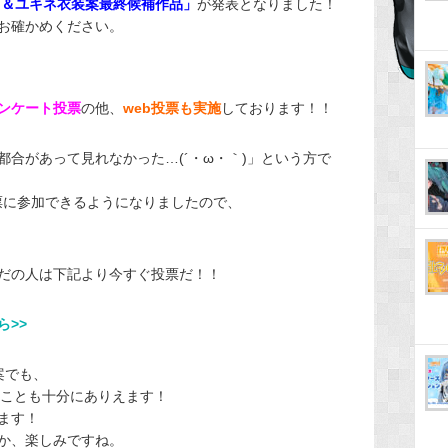
ミク＆ユキネ衣装案最終候補作品」
が発表となりました！
お確かめください。
ンケート投票
の他、
web投票も実施
しております！！
合があって見れなかった…(´・ω・｀)」という方で
票に参加できるようになりましたので、
だの人は下記より今すぐ投票だ！！
ら>>
案でも、
ことも十分にありえます！
ます！
か、楽しみですね。