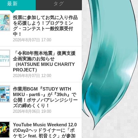
最新
タグ
投票に参加してお気に入り作品
を応援しよう！プログラミン
グ・コンテスト一般投票受付
中！
2026年8月07日 17:00
「令和8年熊本地震」復興支援
企画実施のお知らせ
（HATSUNE MIKU CHARITY
PROJECT）
2026年8月07日 12:00
作業用BGM『STUDY WITH
MIKU - part6 -』が『39ch』で
公開！ボサノバアレンジシリー
ズの締めくくり！
2026年8月06日 19:00
YouTube Music Weekend 12.0
のDay2ヘッドライナーに「ポ
ケモン feat. 初音ミク」が参加