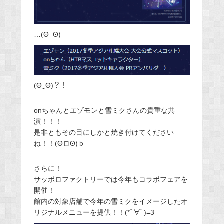
…(ʘ_ʘ)
(ʘ‿ʘ)？！
onちゃんとエゾモンと雪ミクさんの貴重な共
演！！！
是非ともその目にしかと焼き付けてください
ね！！(ʘロʘ)ｂ
さらに！
サッポロファクトリーでは今年もコラボフェアを
開催！
館内の対象店舗で今年の雪ミクをイメージしたオ
リジナルメニューを提供！！(*ﾟ∀ﾟ)=3