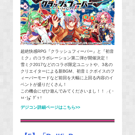
超絶快感RPG『クラッシュフィーバー』と『初音
ミク』のコラボレーション第二弾が開催決定！
雪ミク2017などのコラボ限定ユニットや、3名の
クリエイターによる新BGM、初音ミクボイスのフ
ィーバーモードなど前回を大幅に上回る内容のイ
ベントが盛りだくさん！
この機会にぜひ遊んでみてくださいまし！！╭( ･
ㅂ･)و ̑̑ ｸﾞｯ !
デジコン詳細ページはこちら>>