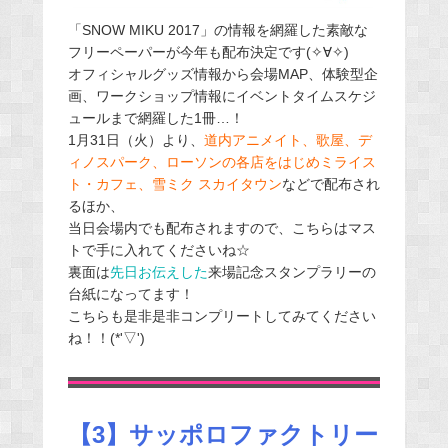
「SNOW MIKU 2017」の情報を網羅した素敵な
フリーペーパーが今年も配布決定です(✧∀✧)
オフィシャルグッズ情報から会場MAP、体験型企
画、ワークショップ情報にイベントタイムスケジ
ュールまで網羅した1冊…！
1月31日（火）より、
道内アニメイト、歌屋、デ
ィノスパーク、ローソンの各店をはじめミライス
ト・カフェ、雪ミク スカイタウン
などで配布され
るほか、
当日会場内でも配布されますので、こちらはマス
トで手に入れてくださいね☆
裏面は
先日お伝えした
来場記念スタンプラリーの
台紙になってます！
こちらも是非是非コンプリートしてみてください
ね！！(*'▽')
【3】サッポロファクトリー