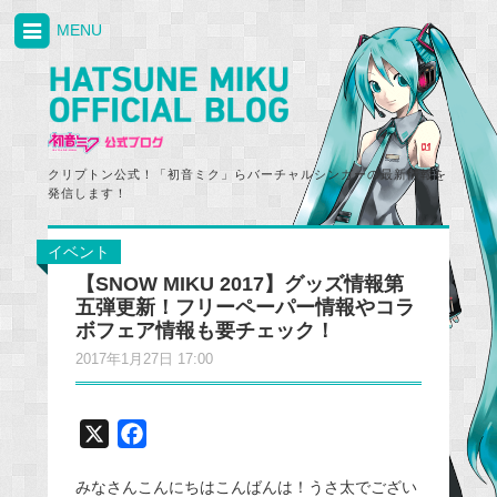
MENU
クリプトン公式！「初音ミク」らバーチャルシンガーの最新情報を
発信します！
イベント
【SNOW MIKU 2017】グッズ情報第
五弾更新！フリーペーパー情報やコラ
ボフェア情報も要チェック！
2017年1月27日 17:00
X
F
a
みなさんこんにちはこんばんは！うさ太でござい
c