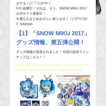
まする！(∩'▽'⊂)ｷﾝｷﾝ！
e
ｷﾝｷﾝ金曜日！それは、そう、SNOW MIKU 2017
b
公式サイト更新日！
o
今週もおまとめおさらい参ります！！( 卍^o^)卍
o
ﾄﾞｩﾙﾙﾙﾙﾙﾙﾙ
k
【1】「SNOW MIKU 2017」
グッズ情報、第五弾公開！
グッズ情報が追加されました！今回の追加ライン
ナップはこちら！！
☆～～☆～～☆～～☆～～☆～～☆～～☆～～☆
～～☆～～☆～～☆～～☆～～☆～～☆～～