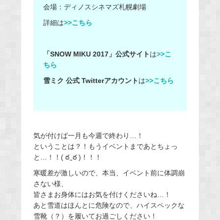
会場：ディノスシネマズ札幌劇場
詳細は
>>こちら
「SNOW MIKU 2017」公式サイト
は
>>こ
ちら
雪ミク 公式 Twitterアカウント
は
>>こちら
気が付けば一月も今週で終わり…！
ということは？！もうイベントまであとちょっ
と…！！( ఠ‿ఠ )！！！
寒暖差が激しいので、本当、イベント前に体調崩
さない様、
皆さまお身体にはお気を付けくださいね…！
あと雪道はほんとに危険なので、ハイスペックな
雪靴（？）を履いてお過ごしください！