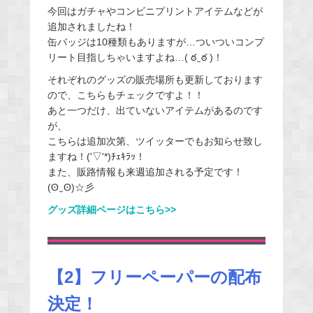
今回はガチャやコンビニプリントアイテムなどが
追加されましたね！
缶バッジは10種類もありますが…ついついコンプ
リート目指しちゃいますよね…( ఠ‿ఠ )！
それぞれのグッズの販売場所も更新しております
ので、こちらもチェックですよ！！
あと一つだけ、出ていないアイテムがあるのです
が、
こちらは追加次第、ツイッターでもお知らせ致し
ますね！('▽'*)ﾁｪｷﾗｯ！
また、販路情報も来週追加される予定です！
(ʘ‿ʘ)☆彡
グッズ詳細ページはこちら>>
【2】フリーペーパーの配布
決定！