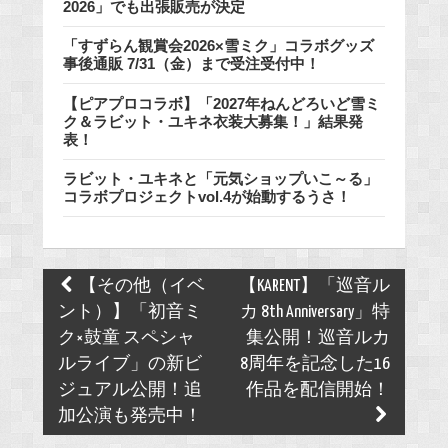
2026」でも出張販売が決定
「すずらん観賞会2026×雪ミク」コラボグッズ
事後通販 7/31（金）まで受注受付中！
【ピアプロコラボ】「2027年ねんどろいど雪ミ
ク＆ラビット・ユキネ衣装大募集！」結果発
表！
ラビット・ユキネと「元気ショップいこ～る」
コラボプロジェクトvol.4が始動するうさ！
Post
【その他（イベ
【KARENT】「巡音ル
navigation
ント）】「初音ミ
カ 8th Anniversary」特
ク×鼓童 スペシャ
集公開！巡音ルカ
ルライブ」の新ビ
8周年を記念した16
ジュアル公開！追
作品を配信開始！
加公演も発売中！