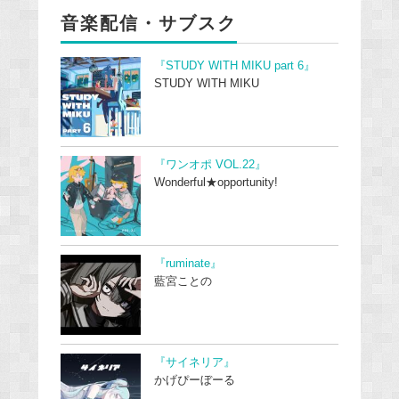
音楽配信・サブスク
『STUDY WITH MIKU part 6』
STUDY WITH MIKU
『ワンオポ VOL.22』
Wonderful★opportunity!
『ruminate』
藍宮ことの
『サイネリア』
かげぴーぼーる