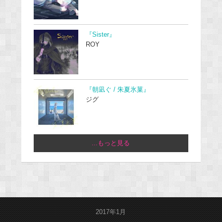
『Sister』
ROY
『朝凪ぐ / 朱夏氷菓』
ジグ
...もっと見る
2017年1月