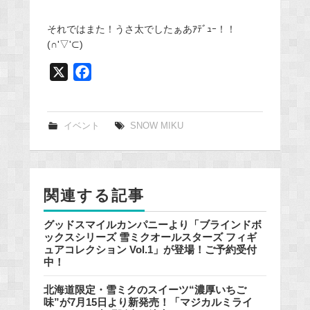
それではまた！うさ太でしたぁあｱﾃﾞｭｰ！！
(∩'▽'⊂)
X
F
a
c
e
イベント
SNOW MIKU
b
o
o
関連する記事
k
グッドスマイルカンパニーより「ブラインドボ
ックスシリーズ 雪ミクオールスターズ フィギ
ュアコレクション Vol.1」が登場！ご予約受付
中！
北海道限定・雪ミクのスイーツ“濃厚いちご
味”が7月15日より新発売！「マジカルミライ