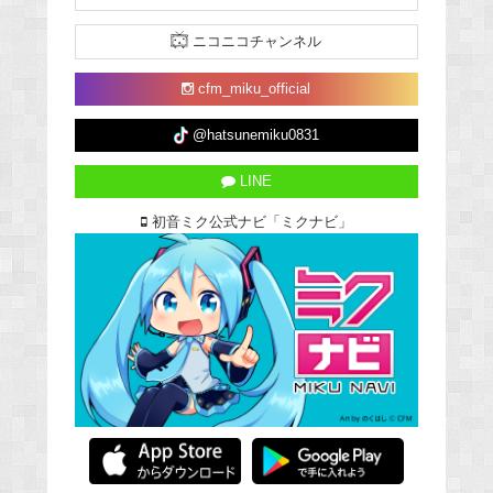
ニコニコチャンネル
cfm_miku_official
@hatsunemiku0831
LINE
初音ミク公式ナビ「ミクナビ」