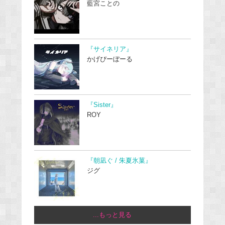
藍宮ことの
『サイネリア』
かげぴーぼーる
『Sister』
ROY
『朝凪ぐ / 朱夏氷菓』
ジグ
...もっと見る