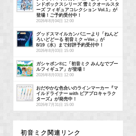
ンドボックスシリーズ 雪ミクオールスタ
ーズ フィギュアコレクション Vol.1」が
登場！ご予約受付中！
2026年8月04日 12:00
グッドスマイルカンパニーより「ねんど
ろいどどーる 初音ミク ∞Ver.」が
8/19（水）まで好評予約受付中！
2026年8月03日 15:00
ガシャポン®に「初音ミク みんなでプー
ルフィギュア」が登場！
2026年8月03日 12:00
おだやかな色合いのラインマーカー『マ
イルドライナー with ピアプロキャラク
ターズ』が発売中！
2026年7月31日 15:00
初音ミク関連リンク