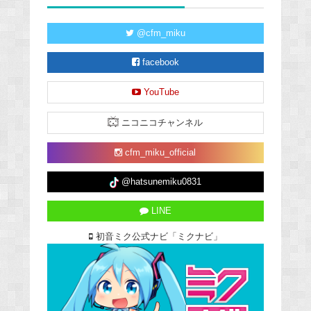
@cfm_miku
facebook
YouTube
ニコニコチャンネル
cfm_miku_official
@hatsunemiku0831
LINE
初音ミク公式ナビ「ミクナビ」