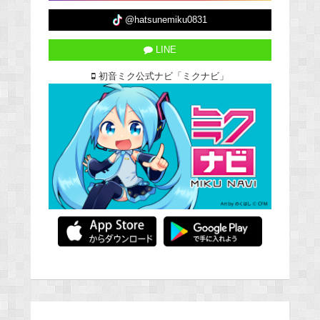
@hatsunemiku0831
LINE
初音ミク公式ナビ「ミクナビ」