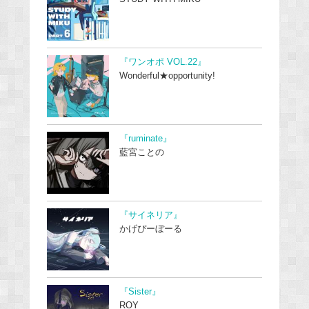
『ワンオポ VOL.22』
Wonderful★opportunity!
『ruminate』
藍宮ことの
『サイネリア』
かげぴーぼーる
『Sister』
ROY