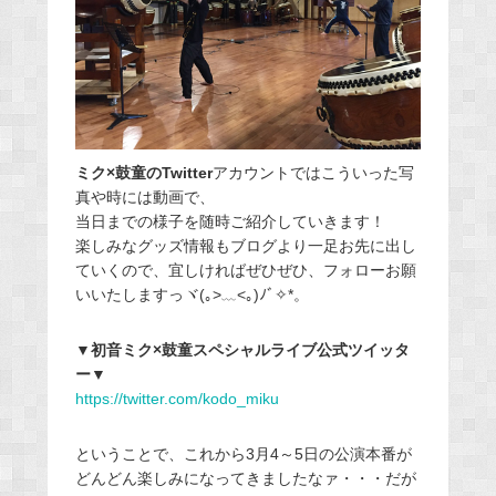
ミク×鼓童のTwitter
アカウントではこういった写
真や時には動画で、
当日までの様子を随時ご紹介していきます！
楽しみなグッズ情報もブログより一足お先に出し
ていくので、宜しければぜひぜひ、フォローお願
いいたしますっヾ(｡>﹏<｡)ﾉﾞ✧*。
▼初音ミク×鼓童スペシャルライブ公式ツイッタ
ー▼
https://twitter.com/kodo_miku
ということで、これから3月4～5日の公演本番が
どんどん楽しみになってきましたなァ・・・だが