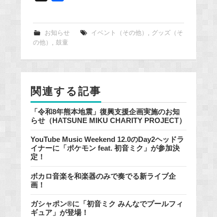
a
c
e
お知らせ
イベント（その他）
,
グッズ（そ
の他）
,
鼓童
b
o
o
k
関連する記事
「令和8年熊本地震」復興支援企画実施のお知
らせ（HATSUNE MIKU CHARITY PROJECT）
YouTube Music Weekend 12.0のDay2ヘッドラ
イナーに「ポケモン feat. 初音ミク」が参加決
定！
ボカロ音楽を和楽器のみで奏でる新ライブ企
画！
ガシャポン®に「初音ミク みんなでプールフィ
ギュア」が登場！