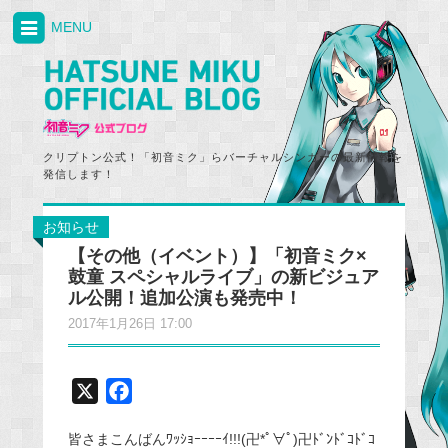
MENU
クリプトン公式！「初音ミク」らバーチャルシンガーの最新情報を
発信します！
お知らせ
【その他（イベント）】「初音ミク×
鼓童 スペシャルライブ」の新ビジュア
ル公開！追加公演も発売中！
2017年1月26日 17:00
X
F
a
皆さまこんばんﾜｯｼｮｰｰｰｰｲ!!!(卍*ﾟ∀ﾟ)卍ﾄﾞﾝﾄﾞｺﾄﾞｺ
c