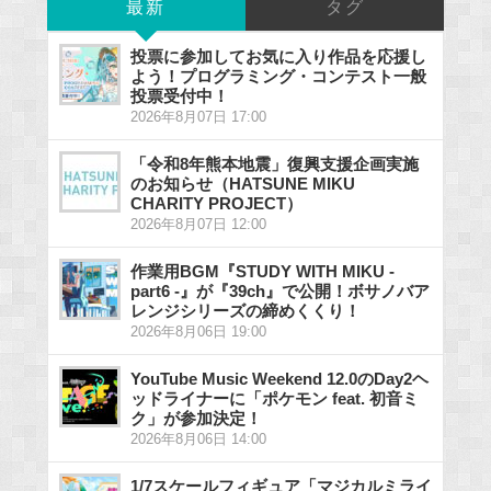
最新
タグ
投票に参加してお気に入り作品を応援し
よう！プログラミング・コンテスト一般
投票受付中！
2026年8月07日 17:00
「令和8年熊本地震」復興支援企画実施
のお知らせ（HATSUNE MIKU
CHARITY PROJECT）
2026年8月07日 12:00
作業用BGM『STUDY WITH MIKU -
part6 -』が『39ch』で公開！ボサノバア
レンジシリーズの締めくくり！
2026年8月06日 19:00
YouTube Music Weekend 12.0のDay2ヘ
ッドライナーに「ポケモン feat. 初音ミ
ク」が参加決定！
2026年8月06日 14:00
1/7スケールフィギュア「マジカルミライ