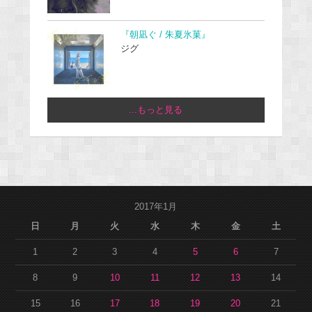
『朝凪ぐ / 朱夏氷菓』
ジグ
...もっと見る
2017年1月
日
月
火
水
木
金
土
1
2
3
4
5
6
7
8
9
10
11
12
13
14
15
16
17
18
19
20
21