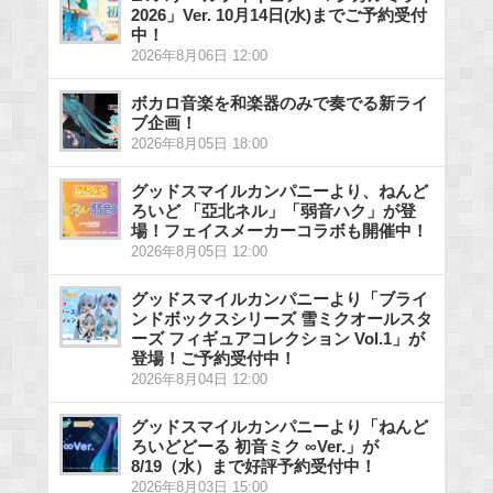
2026」Ver. 10月14日(水)までご予約受付
中！
2026年8月06日 12:00
ボカロ音楽を和楽器のみで奏でる新ライ
ブ企画！
2026年8月05日 18:00
グッドスマイルカンパニーより、ねんど
ろいど 「亞北ネル」「弱音ハク」が登
場！フェイスメーカーコラボも開催中！
2026年8月05日 12:00
グッドスマイルカンパニーより「ブライ
ンドボックスシリーズ 雪ミクオールスタ
ーズ フィギュアコレクション Vol.1」が
登場！ご予約受付中！
2026年8月04日 12:00
グッドスマイルカンパニーより「ねんど
ろいどどーる 初音ミク ∞Ver.」が
8/19（水）まで好評予約受付中！
2026年8月03日 15:00