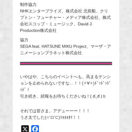
制作協力
NHKエンタープライズ、株式会社 北前船、クリ
プトン・フューチャー・メディア株式会社、株式
会社スコップ・ミュージック、David J.
Production株式会社
協力
SEGA feat. HATSUNE MIKU Project、マーザ・ア
ニメーションプラネット株式会社
いやはや、こちらのイベントへも、高まるテンシ
ョンを止められないですな…！！(✧∀✧)ﾄﾞｯﾄﾞｯﾄﾞ
ｯﾄﾞ！
引き続き、続報をお待ちくださいね！( ఠ‿ఠ )ｂ
それでは皆さま、アデューーー！！！
うさ太でした(∩'ロ'⊂)ｿｫｫｫｵｲ！！
X
F