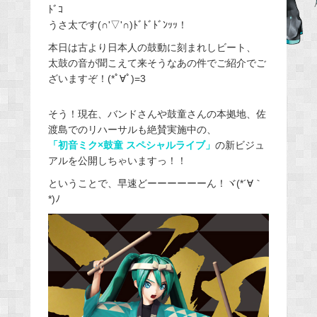
ﾄﾞｺ
e
うさ太です(∩'▽'∩)ﾄﾞﾄﾞﾄﾞﾝｯｯ！
b
本日は古より日本人の鼓動に刻まれしビート、
o
太鼓の音が聞こえて来そうなあの件でご紹介でご
o
ざいますぞ！(*ﾟ∀ﾟ)=3
k
そう！現在、バンドさんや鼓童さんの本拠地、佐
渡島でのリハーサルも絶賛実施中の、
「初音ミク×鼓童 スペシャルライブ」
の新ビジュ
アルを公開しちゃいますっ！！
ということで、早速どーーーーーーん！ヾ(*´∀｀
*)ﾉ