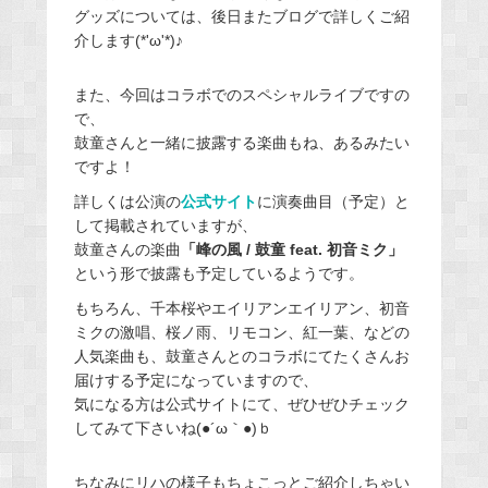
グッズについては、後日またブログで詳しくご紹
介します(*'ω'*)♪
また、今回はコラボでのスペシャルライブですの
で、
鼓童さんと一緒に披露する楽曲もね、あるみたい
ですよ！
詳しくは公演の
公式サイト
に演奏曲目（予定）と
して掲載されていますが、
鼓童さんの楽曲
「峰の風 / 鼓童 feat. 初音ミク」
という形で披露も予定しているようです。
もちろん、千本桜やエイリアンエイリアン、初音
ミクの激唱、桜ノ雨、リモコン、紅一葉、などの
人気楽曲も、鼓童さんとのコラボにてたくさんお
届けする予定になっていますので、
気になる方は公式サイトにて、ぜひぜひチェック
してみて下さいね(●´ω｀●)ｂ
ちなみにリハの様子もちょこっとご紹介しちゃい