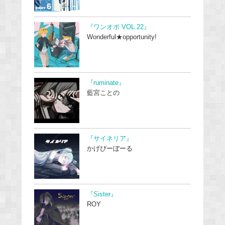
『ワンオポ VOL.22』
Wonderful★opportunity!
『ruminate』
藍宮ことの
『サイネリア』
かげぴーぼーる
『Sister』
ROY