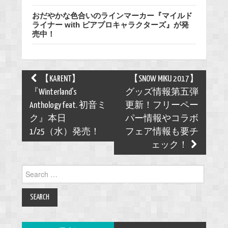
おだやかな色合いのラインマーカー『マイルド
ライナー with ピアプロキャラクターズ』が発
売中！
Post
【KARENT】
【SNOW MIKU 2017】
navigation
『Winterland's
グッズ情報第五弾
Anthology feat. 初音ミ
更新！フリーペー
ク』本日
パー情報やコラボ
1/25（水）発売！
フェア情報も要チ
ェック！
Search
for: