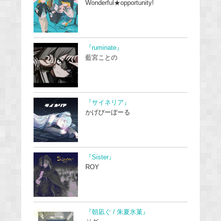
Wonderful★opportunity!
『ruminate』
藍宮ことの
『サイネリア』
かげぴーぼーる
『Sister』
ROY
『朝凪ぐ / 朱夏氷菓』