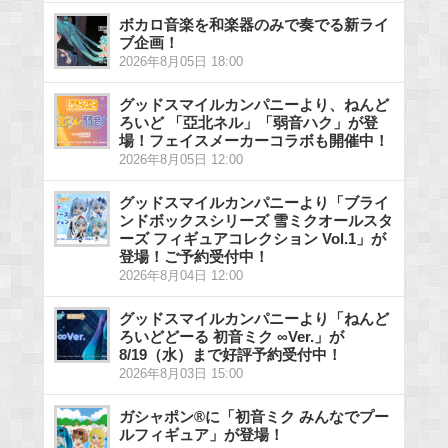
ボカロ音楽を和楽器のみで奏でる新ライ
ブ企画！
2026年8月05日 18:00
グッドスマイルカンパニーより、ねんど
ろいど 「亞北ネル」「弱音ハク」が登
場！フェイスメーカーコラボも開催中！
2026年8月05日 12:00
グッドスマイルカンパニーより「ブライ
ンドボックスシリーズ 雪ミクオールスタ
ーズ フィギュアコレクション Vol.1」が
登場！ご予約受付中！
2026年8月04日 12:00
グッドスマイルカンパニーより「ねんど
ろいどどーる 初音ミク ∞Ver.」が
8/19（水）まで好評予約受付中！
2026年8月03日 15:00
ガシャポン®に「初音ミク みんなでプー
ルフィギュア」が登場！