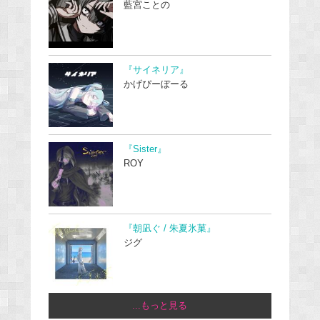
藍宮ことの
『サイネリア』
かげぴーぼーる
『Sister』
ROY
『朝凪ぐ / 朱夏氷菓』
ジグ
...もっと見る