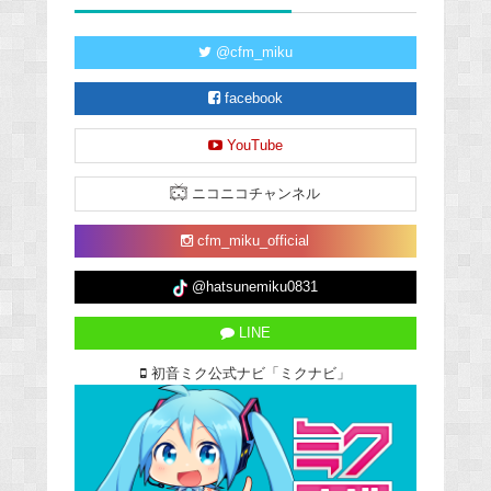
@cfm_miku
facebook
YouTube
ニコニコチャンネル
cfm_miku_official
@hatsunemiku0831
LINE
初音ミク公式ナビ「ミクナビ」