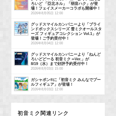
ろいど 「亞北ネル」「弱音ハク」が登
場！フェイスメーカーコラボも開催中！
2026年8月05日 12:00
グッドスマイルカンパニーより「ブライ
ンドボックスシリーズ 雪ミクオールスタ
ーズ フィギュアコレクション Vol.1」が
登場！ご予約受付中！
2026年8月04日 12:00
グッドスマイルカンパニーより「ねんど
ろいどどーる 初音ミク ∞Ver.」が
8/19（水）まで好評予約受付中！
2026年8月03日 15:00
ガシャポン®に「初音ミク みんなでプー
ルフィギュア」が登場！
2026年8月03日 12:00
初音ミク関連リンク