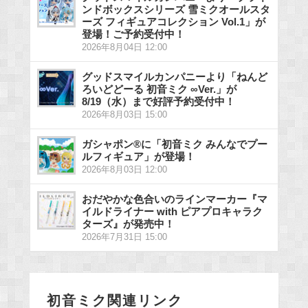
ンドボックスシリーズ 雪ミクオールスタ
ーズ フィギュアコレクション Vol.1」が
登場！ご予約受付中！
2026年8月04日 12:00
グッドスマイルカンパニーより「ねんど
ろいどどーる 初音ミク ∞Ver.」が
8/19（水）まで好評予約受付中！
2026年8月03日 15:00
ガシャポン®に「初音ミク みんなでプー
ルフィギュア」が登場！
2026年8月03日 12:00
おだやかな色合いのラインマーカー『マ
イルドライナー with ピアプロキャラク
ターズ』が発売中！
2026年7月31日 15:00
初音ミク関連リンク