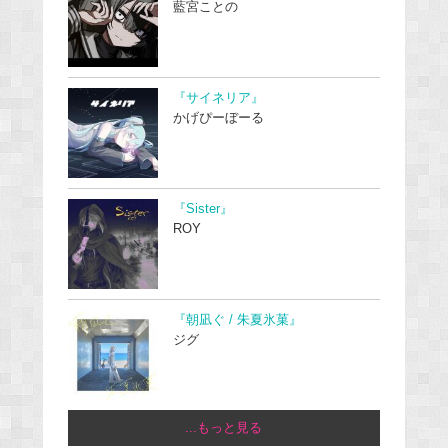
藍宮ことの
『サイネリア』
かげぴーぼーる
『Sister』
ROY
『朝凪ぐ / 朱夏氷菓』
ジグ
...もっと見る