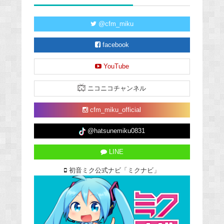
@cfm_miku
facebook
YouTube
ニコニコチャンネル
cfm_miku_official
@hatsunemiku0831
LINE
初音ミク公式ナビ「ミクナビ」