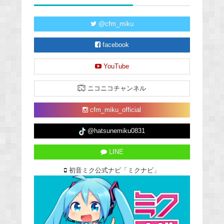
@cfm_miku
facebook
YouTube
ニコニコチャンネル
cfm_miku_official
@hatsunemiku0831
LINE
初音ミク公式ナビ「ミクナビ」