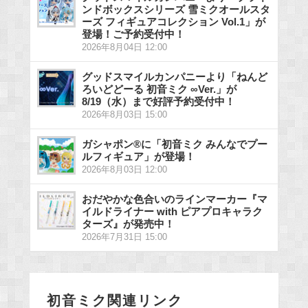
ンドボックスシリーズ 雪ミクオールスタ
ーズ フィギュアコレクション Vol.1」が
登場！ご予約受付中！
2026年8月04日 12:00
グッドスマイルカンパニーより「ねんど
ろいどどーる 初音ミク ∞Ver.」が
8/19（水）まで好評予約受付中！
2026年8月03日 15:00
ガシャポン®に「初音ミク みんなでプー
ルフィギュア」が登場！
2026年8月03日 12:00
おだやかな色合いのラインマーカー『マ
イルドライナー with ピアプロキャラク
ターズ』が発売中！
2026年7月31日 15:00
初音ミク関連リンク