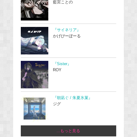
藍宮ことの
『サイネリア』
かげぴーぼーる
『Sister』
ROY
『朝凪ぐ / 朱夏氷菓』
ジグ
...もっと見る