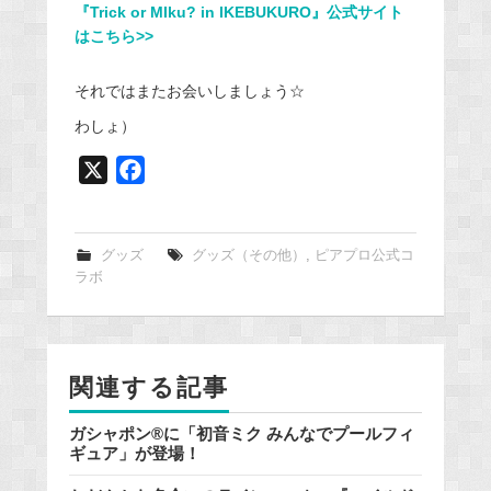
『Trick or MIku? in IKEBUKURO』公式サイト
はこちら>>
それではまたお会いしましょう☆
わしょ）
X
F
a
c
e
グッズ
グッズ（その他）
,
ピアプロ公式コ
ラボ
b
o
o
k
関連する記事
ガシャポン®に「初音ミク みんなでプールフィ
ギュア」が登場！