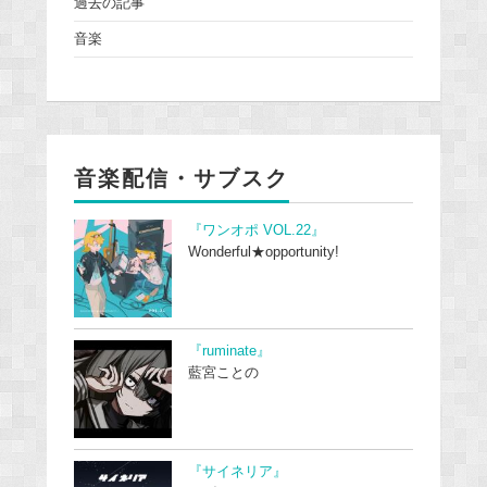
過去の記事
音楽
音楽配信・サブスク
『ワンオポ VOL.22』
Wonderful★opportunity!
『ruminate』
藍宮ことの
『サイネリア』