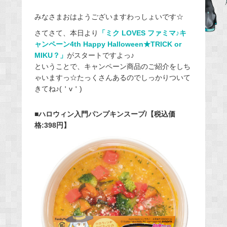
a
みなさまおはようございますわっしょいです☆
c
e
さてさて、本日より
「ミク LOVES ファミマ♪キ
ャンペーン4th Happy Halloween★TRICK or
b
MIKU？」
がスタートですよっ♪
o
ということで、キャンペーン商品のご紹介をしち
o
ゃいますっ☆たっくさんあるのでしっかりついて
k
きてね♪(＇v＇)
■ハロウィン入門パンプキンスープ/【税込価
格:398円】