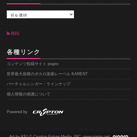
ア
ー
カ
イ
ブ
RSS
各種リンク
コンテンツ投稿サイト piapro
世界最大規模のボカロ楽曲レーベル KARENT
バーチャルシンガー・ラインナップ
個人情報の保護について
Powered by
Art by KEI © Crypton Future Media, INC. www.piapro.net