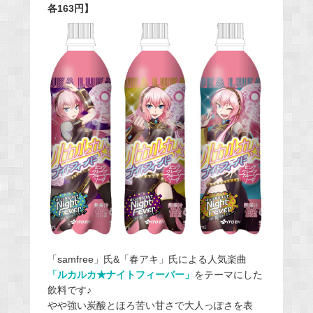
各163円】
「samfree」氏&「春アキ」氏による人気楽曲
「ルカルカ★ナイトフィーバー」
をテーマにした
飲料です♪
やや強い炭酸とほろ苦い甘さで大人っぽさを表