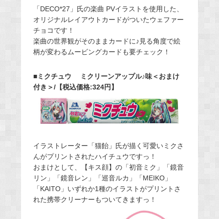
「DECO*27」氏の楽曲 PVイラストを使用した、
オリジナルレイアウトカードがついたウェファー
チョコです！
楽曲の世界観がそのままカードに♪見る角度で絵
柄が変わるムービングカードも要チェック！
■ミクチュウ ミクリーンアップル♪味＜おまけ
付き＞/【税込価格:324円】
イラストレーター「猫飴」氏が描く可愛いミクさ
んがプリントされたハイチュウですっ！
おまけとして、【キス顔】の「初音ミク」「鏡音
リン」「鏡音レン」「巡音ルカ」「MEIKO」
「KAITO」いずれか1種のイラストがプリントさ
れた携帯クリーナーもついてきますっ！