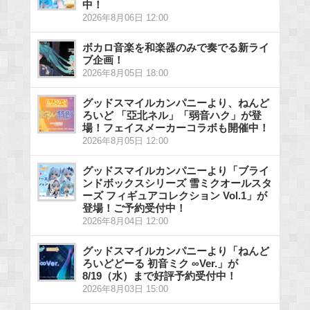
中！
2026年8月06日 12:00
ボカロ音楽を和楽器のみで奏でる新ライ
ブ企画！
2026年8月05日 18:00
グッドスマイルカンパニーより、ねんど
ろいど 「亞北ネル」「弱音ハク」が登
場！フェイスメーカーコラボも開催中！
2026年8月05日 12:00
グッドスマイルカンパニーより「ブライ
ンドボックスシリーズ 雪ミクオールスタ
ーズ フィギュアコレクション Vol.1」が
登場！ご予約受付中！
2026年8月04日 12:00
グッドスマイルカンパニーより「ねんど
ろいどどーる 初音ミク ∞Ver.」が
8/19（水）まで好評予約受付中！
2026年8月03日 15:00