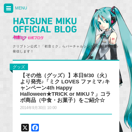
MENU
クリプトン公式！「初音ミク」らバーチャルシンガーの最新情報を
発信します！
グッズ
【その他（グッズ）】本日9/30（火）
より発売♪「ミク LOVES ファミマ♪キ
ャンペーン4th Happy
Halloween★TRICK or MIKU？」コラ
ボ商品（中食・お菓子）をご紹介☆
2014年9月30日 10:00
X
F