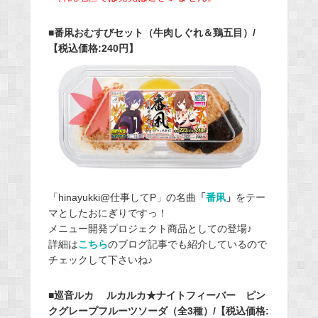
■番凩おむすびセット（牛肉しぐれ＆鶏五目）/
【税込価格:240円】
「hinayukki@仕事してP」の名曲
「
番凩
」
をテー
マとしたおにぎりですっ！
メニュー開発プロジェクト商品としての登場♪
詳細は
こちら
のブログ記事でも紹介しているので
チェックして下さいね♪
■巡音ルカ ルカルカ★ナイトフィーバー ピン
クグレープフルーツソーダ（全3種）/【税込価格: