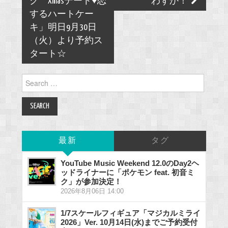
ク Xmasデート♥恋
わずか！
するハートケー
キ」明日9月30日
（火）より予約ス
タート☆
Search
for:
最新
タグ
YouTube Music Weekend 12.0のDay2ヘ
ッドライナーに「ポケモン feat. 初音ミ
ク」が参加決定！
2026年8月06日 14:00
1/7スケールフィギュア「マジカルミライ
2026」Ver. 10月14日(水)までご予約受付