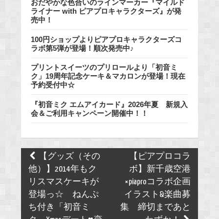
おだやかな色合いのラインマーカー『マイルド
ライナー with ピアプロキャラクターズ』が発
売中！
100円ショップよりピアプロキャラクターズコ
ラボ第5弾が登場！順次発売中♪
プリントスイーツのプリロールより「初音ミ
ク」19周年記念ケーキ＆マカロンが登場！現在
予約受付中☆
『初音ミク エムアイカード』2026年夏 新規入
会＆ご利用キャンペーン開催中！！
Post
【グッズ（その
【ピアプロコラ
navigation
他）】2014年もク
ボ】新千歳空港
リスマスケーキが
×piaproコラボ企画
登場っ☆ ねんぷ
イラスト&楽曲募
ち付き「初音ミ
集 締切まであと