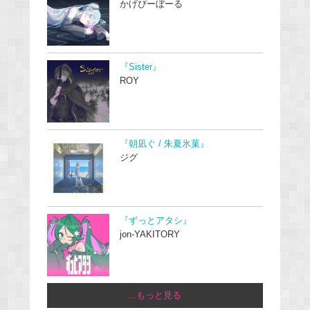
かげぴーぼーる
『Sister』
ROY
『朝凪ぐ / 朱夏氷菓』
ジグ
『ずっとアタシ』
jon-YAKITORY
...もっと見る