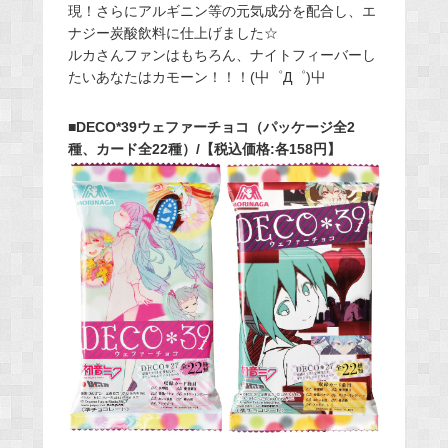
現！さらにアルギニン等の元気成分を配合し、エ
ナジー炭酸飲料に仕上げました☆
ルカさんファンはもちろん、ナイトフィーバーし
たいあなたはカモーン！！！(屮゜Д゜)屮
■DECO*39ウェファーチョコ（パッケージ全2
種、カード全22種）/【税込価格:各158円】