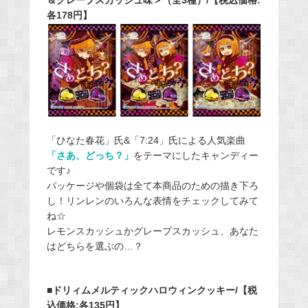
＆グレープスカッシュ味＞（全3種）/【税込価格:
各178円】
「ひなた春花」氏&「7:24」氏による人気楽曲
「さあ、どっち？」
をテーマにしたキャンディー
です♪
パッケージや個袋は全て本商品のための描き下ろ
し！リンレンのいろんな表情をチェックしてみて
ね☆
レモンスカッシュかグレープスカッシュ、あなた
はどちらを選ぶの…？
■ドリィムメルティックハロウィンクッキー/【税
込価格:各135円】