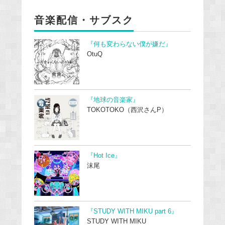
音楽配信・サブスク
『何も変わらない僕が嫌だ』
OtuQ
『地球の音楽家』
TOKOTOKO（西沢さんP）
『Hot Ice』
沫尾
『STUDY WITH MIKU part 6』
STUDY WITH MIKU