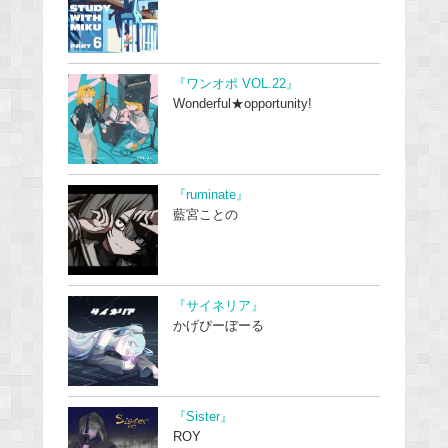
『ワンオポ VOL.22』
Wonderful★opportunity!
『ruminate』
藍宮ことの
『サイネリア』
かげぴーぼーる
『Sister』
ROY