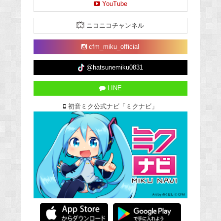
YouTube
ニコニコチャンネル
cfm_miku_official
@hatsunemiku0831
LINE
初音ミク公式ナビ「ミクナビ」