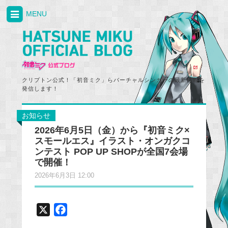
MENU
クリプトン公式！「初音ミク」らバーチャルシンガーの最新情報を
発信します！
お知らせ
2026年6月5日（金）から『初音ミク×
スモールエス』イラスト・オンガクコ
ンテスト POP UP SHOPが全国7会場
で開催！
2026年6月3日 12:00
X
F
a