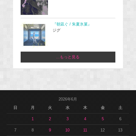
『朝凪ぐ / 朱夏氷菓』
ジグ
...もっと見る
2026年6月
日
月
火
水
木
金
土
1
2
3
4
5
6
7
8
9
10
11
12
13