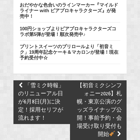
おだやかな色合いのラインマーカー『マイルド
ライナー with ピアプロキャラクターズ』が発
売中！
100円ショップよりピアプロキャラクターズコ
ラボ第5弾が登場！順次発売中♪
プリントスイーツのプリロールより「初音ミ
ク」19周年記念ケーキ＆マカロンが登場！現在
予約受付中☆
Post
「雪ミク時報」
【初音ミクシンフ
navigation
のリニューアル日
ォニー2026】札
が6月8日(月)に決
幌・東京公演のグ
定！採用セリフが
ッズライナップ公
流れます！
開！事前予約・会
場受け取り受付も
開始