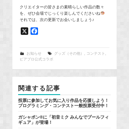
クリエイターの皆さまの素晴らしい作品の数々
を、ぜひ会場でじっくり楽しんでくださいね
それでは、次の更新でお会いしましょう♪
X
F
a
c
e
お知らせ
グッズ（その他）
,
コンテスト
,
ピアプロ公式コラボ
b
o
o
k
関連する記事
投票に参加してお気に入り作品を応援しよう！
プログラミング・コンテスト一般投票受付中！
ガシャポン®に「初音ミク みんなでプールフィ
ギュア」が登場！