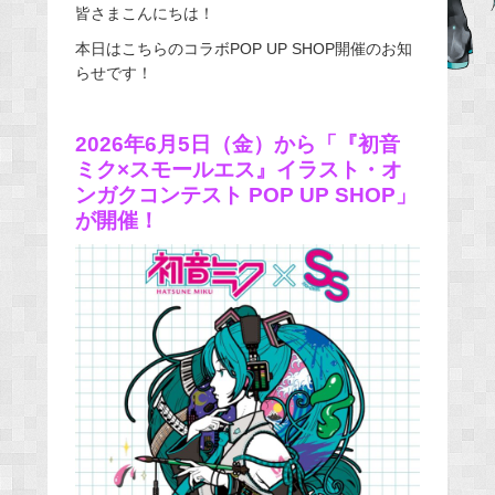
皆さまこんにちは！
c
e
本日はこちらのコラボPOP UP SHOP開催のお知
らせです！
b
o
o
2026年6月5日（金）から「『初音
k
ミク×スモールエス』イラスト・オ
ンガクコンテスト POP UP SHOP」
が開催！