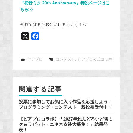
『初音ミク 20th Anniversary』特設ページはこ
ちら>>
それではまたお会いしましょう！ﾉｼ
X
F
a
c
e
ピアプロ
コンテスト
,
ピアプロ公式コラボ
b
o
o
関連する記事
k
投票に参加してお気に入り作品を応援しよう！
プログラミング・コンテスト一般投票受付中！
【ピアプロコラボ】「2027年ねんどろいど雪ミ
ク＆ラビット・ユキネ衣装大募集！」結果発
表！