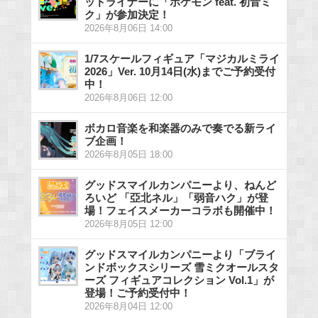
ッドライナーに「ポケモン feat. 初音ミ
ク」が参加決定！
2026年8月06日 14:00
1/7スケールフィギュア「マジカルミライ
2026」Ver. 10月14日(水)までご予約受付
中！
2026年8月06日 12:00
ボカロ音楽を和楽器のみで奏でる新ライ
ブ企画！
2026年8月05日 18:00
グッドスマイルカンパニーより、ねんど
ろいど 「亞北ネル」「弱音ハク」が登
場！フェイスメーカーコラボも開催中！
2026年8月05日 12:00
グッドスマイルカンパニーより「ブライ
ンドボックスシリーズ 雪ミクオールスタ
ーズ フィギュアコレクション Vol.1」が
登場！ご予約受付中！
2026年8月04日 12:00