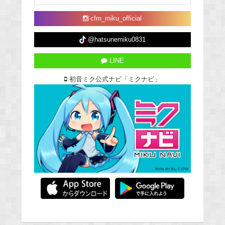
cfm_miku_official
@hatsunemiku0831
LINE
初音ミク公式ナビ「ミクナビ」