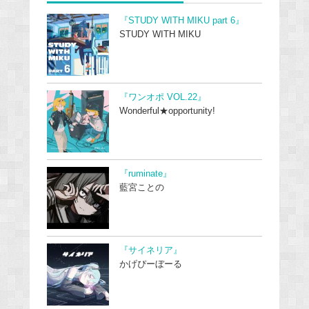
『STUDY WITH MIKU part 6』
STUDY WITH MIKU
『ワンオポ VOL.22』
Wonderful★opportunity!
『ruminate』
藍宮ことの
『サイネリア』
かげぴーぼーる