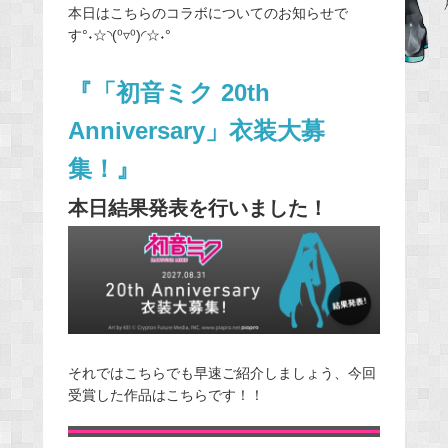
本日はこちらのコラボについてのお知らせで
e
す°˖☆◝(⁰▿⁰)◜☆˖°
b
o
『「初音ミク 20th
o
k
Anniversary」衣装大募
集！』
本日結果発表を行いました！
それではこちらでも早速ご紹介しましょう、今回
受賞した作品はこちらです！！