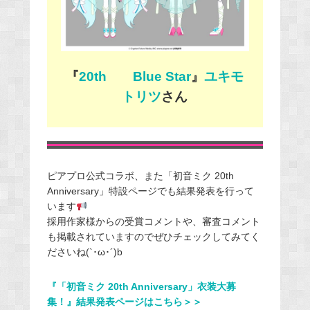
『
20th Blue Star
』
ユキモ
トリツ
さん
ピアプロ公式コラボ、また「初音ミク 20th
Anniversary」特設ページでも結果発表を行って
います
採用作家様からの受賞コメントや、審査コメント
も掲載されていますのでぜひチェックしてみてく
ださいね(`･ω･´)b
『「初音ミク 20th Anniversary」衣装大募
集！』結果発表ページはこちら＞＞