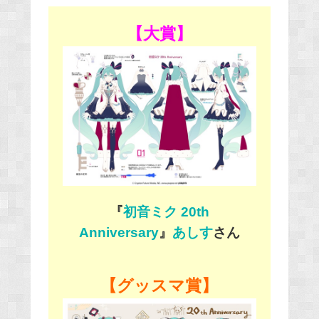
【大賞】
『
初音ミク 20th
Anniversary
』
あしす
さん
【グッスマ賞】