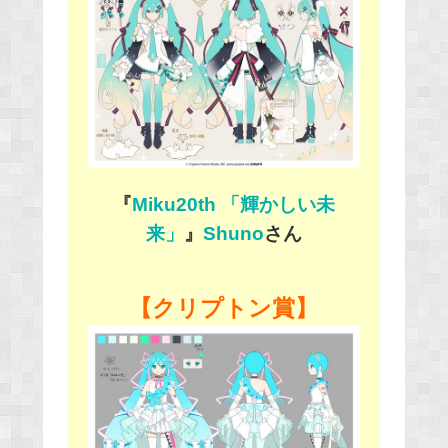
『
Miku20th 「輝かしい未
来」
』
Shuno
さん
【クリプトン賞】