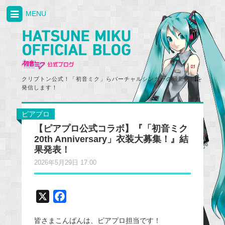
MENU
クリプトン公式！「初音ミク」らバーチャルシンガーの最新情報を
発信します！
ピアプロ
【ピアプロ公式コラボ】『「初音ミク
20th Anniversary」衣装大募集！』結
果発表！
2026年5月29日 17:00
X
F
a
皆さまこんばんは、ピアプロ担当です！
c