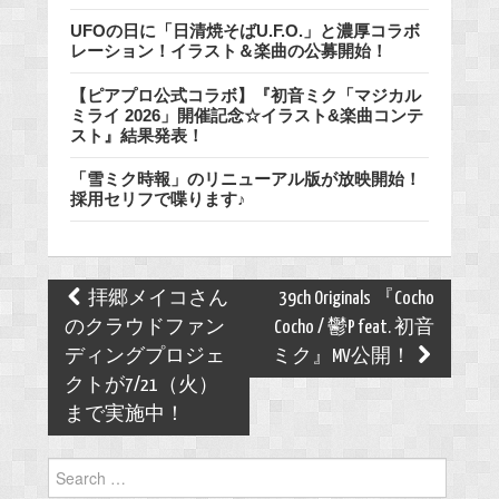
UFOの日に「日清焼そばU.F.O.」と濃厚コラボ
レーション！イラスト＆楽曲の公募開始！
【ピアプロ公式コラボ】『初音ミク「マジカル
ミライ 2026」開催記念☆イラスト&楽曲コンテ
スト』結果発表！
「雪ミク時報」のリニューアル版が放映開始！
採用セリフで喋ります♪
Post
拝郷メイコさん
39ch Originals 『Cocho
navigation
のクラウドファン
Cocho / 鬱P feat. 初音
ディングプロジェ
ミク』MV公開！
クトが7/21（火）
まで実施中！
Search
for: