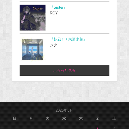
『Sister』
ROY
『朝凪ぐ / 朱夏氷菓』
ジグ
...もっと見る
2026年5月
日
月
火
水
木
金
土