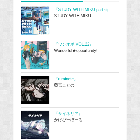
『STUDY WITH MIKU part 6』
STUDY WITH MIKU
『ワンオポ VOL.22』
Wonderful★opportunity!
『ruminate』
藍宮ことの
『サイネリア』
かげぴーぼーる