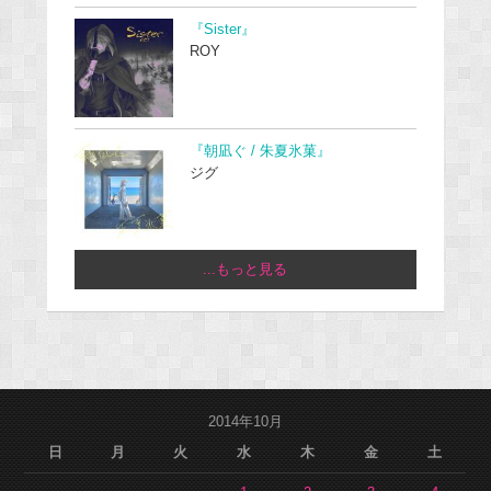
『Sister』
ROY
『朝凪ぐ / 朱夏氷菓』
ジグ
...もっと見る
2014年10月
日
月
火
水
木
金
土