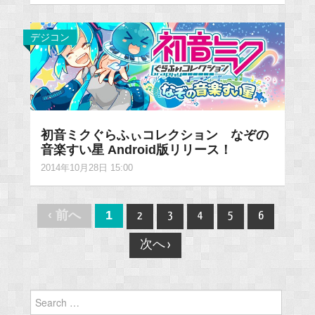
デジコン
初音ミクぐらふぃコレクション なぞの
音楽すい星 Android版リリース！
2014年10月28日 15:00
Post
‹ 前へ
1
2
3
4
5
6
navigation
次へ ›
Search
for: