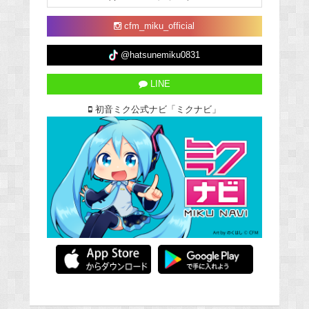
cfm_miku_official
@hatsunemiku0831
LINE
初音ミク公式ナビ「ミクナビ」