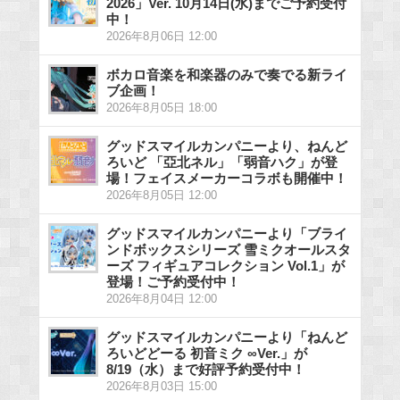
2026」Ver. 10月14日(水)までご予約受付
中！
2026年8月06日 12:00
ボカロ音楽を和楽器のみで奏でる新ライ
ブ企画！
2026年8月05日 18:00
グッドスマイルカンパニーより、ねんど
ろいど 「亞北ネル」「弱音ハク」が登
場！フェイスメーカーコラボも開催中！
2026年8月05日 12:00
グッドスマイルカンパニーより「ブライ
ンドボックスシリーズ 雪ミクオールスタ
ーズ フィギュアコレクション Vol.1」が
登場！ご予約受付中！
2026年8月04日 12:00
グッドスマイルカンパニーより「ねんど
ろいどどーる 初音ミク ∞Ver.」が
8/19（水）まで好評予約受付中！
2026年8月03日 15:00