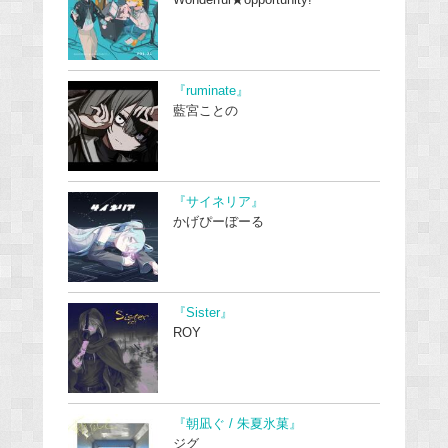
Wonderful★opportunity!
『ruminate』
藍宮ことの
『サイネリア』
かげぴーぼーる
『Sister』
ROY
『朝凪ぐ / 朱夏氷菓』
ジグ