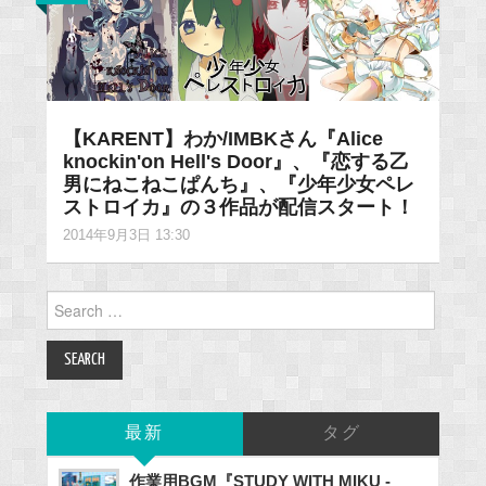
【KARENT】わか/IMBKさん『Alice
knockin'on Hell's Door』、『恋する乙
男にねこねこぱんち』、『少年少女ペレ
ストロイカ』の３作品が配信スタート！
2014年9月3日 13:30
Search
for:
最新
タグ
作業用BGM『STUDY WITH MIKU -