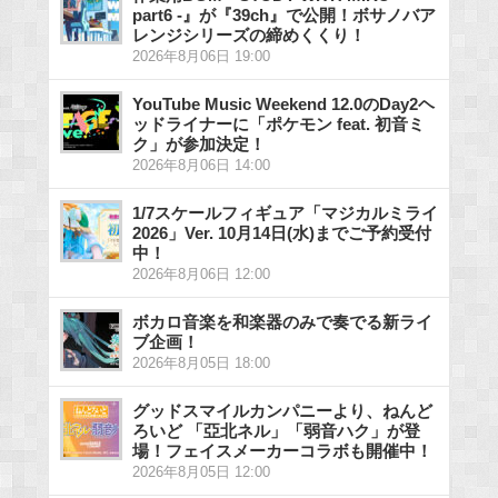
part6 -』が『39ch』で公開！ボサノバア
レンジシリーズの締めくくり！
2026年8月06日 19:00
YouTube Music Weekend 12.0のDay2ヘ
ッドライナーに「ポケモン feat. 初音ミ
ク」が参加決定！
2026年8月06日 14:00
1/7スケールフィギュア「マジカルミライ
2026」Ver. 10月14日(水)までご予約受付
中！
2026年8月06日 12:00
ボカロ音楽を和楽器のみで奏でる新ライ
ブ企画！
2026年8月05日 18:00
グッドスマイルカンパニーより、ねんど
ろいど 「亞北ネル」「弱音ハク」が登
場！フェイスメーカーコラボも開催中！
2026年8月05日 12:00