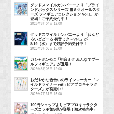
グッドスマイルカンパニーより「ブライ
ンドボックスシリーズ 雪ミクオールスタ
ーズ フィギュアコレクション Vol.1」が
登場！ご予約受付中！
2026年8月04日 12:00
グッドスマイルカンパニーより「ねんど
ろいどどーる 初音ミク ∞Ver.」が
8/19（水）まで好評予約受付中！
2026年8月03日 15:00
ガシャポン®に「初音ミク みんなでプー
ルフィギュア」が登場！
2026年8月03日 12:00
おだやかな色合いのラインマーカー『マ
イルドライナー with ピアプロキャラク
ターズ』が発売中！
2026年7月31日 15:00
100円ショップよりピアプロキャラクタ
ーズコラボ第5弾が登場！順次発売中♪