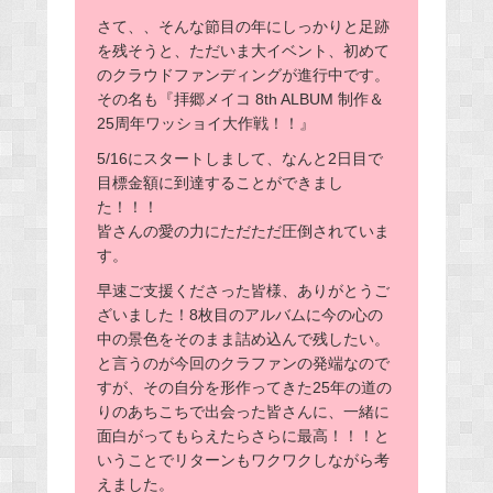
さて、、そんな節目の年にしっかりと足跡
を残そうと、ただいま大イベント、初めて
のクラウドファンディングが進行中です。
その名も『拝郷メイコ 8th ALBUM 制作＆
25周年ワッショイ大作戦！！』
5/16にスタートしまして、なんと2日目で
目標金額に到達することができまし
た！！！
皆さんの愛の力にただただ圧倒されていま
す。
早速ご支援くださった皆様、ありがとうご
ざいました！8枚目のアルバムに今の心の
中の景色をそのまま詰め込んで残したい。
と言うのが今回のクラファンの発端なので
すが、その自分を形作ってきた25年の道の
りのあちこちで出会った皆さんに、一緒に
面白がってもらえたらさらに最高！！！と
いうことでリターンもワクワクしながら考
えました。