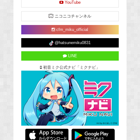
YouTube
ニコニコチャンネル
cfm_miku_official
@hatsunemiku0831
LINE
初音ミク公式ナビ「ミクナビ」