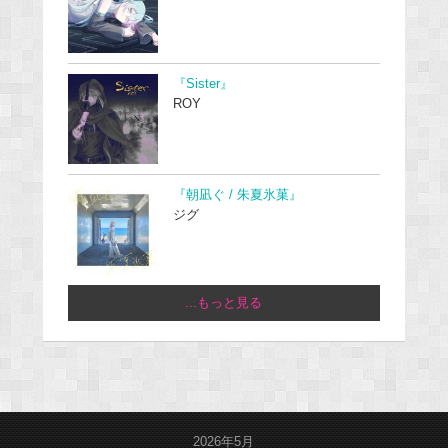
『Sister』
ROY
『朝凪ぐ / 朱夏氷菓』
ジグ
...もっと見る
2026年5月