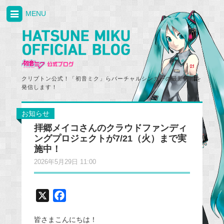
MENU
クリプトン公式！「初音ミク」らバーチャルシンガーの最新情報を
発信します！
お知らせ
拝郷メイコさんのクラウドファンディ
ングプロジェクトが7/21（火）まで実
施中！
2026年5月29日 11:00
X
F
a
皆さまこんにちは！
c