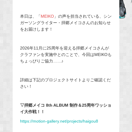
e
b
本日は、「
MEIKO
」の声を担当されている、シン
o
ガーソングライター・拝郷メイコさんのお知らせ
o
をお届けします！
k
2026年11月に25周年を迎える拝郷メイコさんが
クラファンを実施中とのことで、今回はMEIKOも
ちょっぴりご協力……♪
詳細は下記のプロジェクトサイトよりご確認くだ
さい！
▽拝郷メイコ 8th ALBUM 制作＆25周年ワッショ
イ大作戦！！
https://motion-gallery.net/projects/haigou8