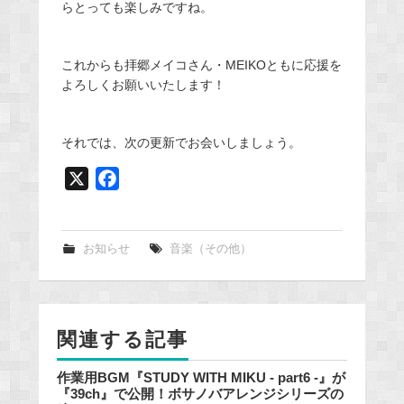
らとっても楽しみですね。
これからも拝郷メイコさん・MEIKOともに応援を
よろしくお願いいたします！
それでは、次の更新でお会いしましょう。
X
F
a
c
e
お知らせ
音楽（その他）
b
o
o
関連する記事
k
作業用BGM『STUDY WITH MIKU - part6 -』が
『39ch』で公開！ボサノバアレンジシリーズの