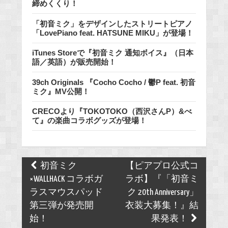
締めくくり！
「初音ミク」をデザインしたストリートピアノ
「LovePiano feat. HATSUNE MIKU」が登場！
iTunes Storeで『初音ミク 通知ボイス』（日本
語／英語）が販売開始！
39ch Originals 『Cocho Cocho / 鬱P feat. 初音
ミク』MV公開！
CRECOより『TOKOTOKO（西沢さんP）&べ
て』の楽曲コラボグッズが登場！
Post
初音ミク
【ピアプロ公式コ
navigation
×WALLHACK コラボガ
ラボ】『「初音ミ
ラスマウスパッド
ク 20th Anniversary」
第三弾が発売開
衣装大募集！』結
始！
果発表！