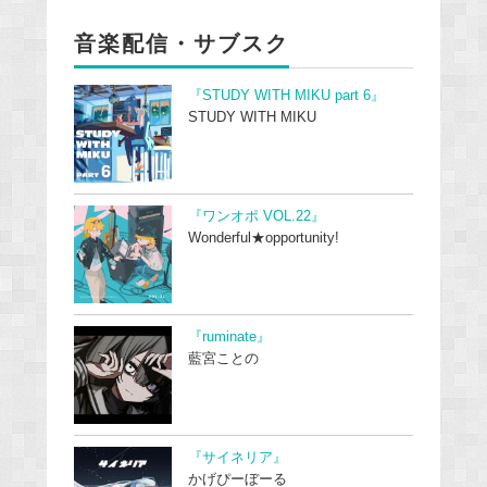
音楽配信・サブスク
『STUDY WITH MIKU part 6』
STUDY WITH MIKU
『ワンオポ VOL.22』
Wonderful★opportunity!
『ruminate』
藍宮ことの
『サイネリア』
かげぴーぼーる