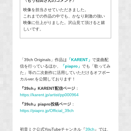
〈もう石田さんのコメント〉
映像を担当させていただきました。
これまでの作品の中でも、かなり刺激の強い
映像に仕上がりました。沢山見て頂けると嬉
しいです。
「39ch Originals」作品は
「KARENT」
で楽曲配
信を行っているほか、
「piapro」
でも「歌ってみ
た」等の二次創作に活用していただけるオフボー
カルver.を公開しております！
『39ch』KARENT配信ページ
：
https://karent.jp/artist/pp000964
『39ch』piapro
投稿ページ
：
https://piapro.jp/Official_39ch
初音ミク公式YouTubeチャンネル『
39ch
』では、