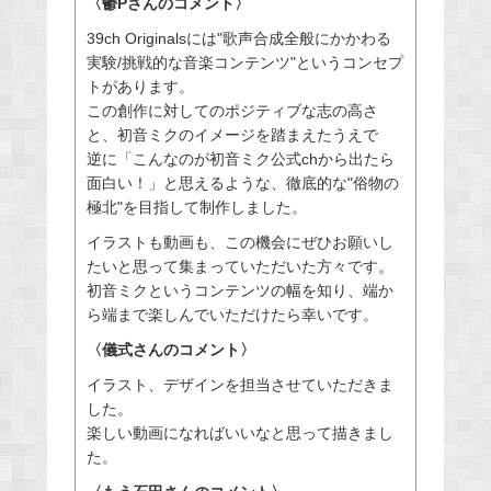
〈鬱Pさんのコメント〉
39ch Originalsには"歌声合成全般にかかわる
実験/挑戦的な音楽コンテンツ"というコンセプ
トがあります。
この創作に対してのポジティブな志の高さ
と、初音ミクのイメージを踏まえたうえで
逆に「こんなのが初音ミク公式chから出たら
面白い！」と思えるような、徹底的な"俗物の
極北"を目指して制作しました。
イラストも動画も、この機会にぜひお願いし
たいと思って集まっていただいた方々です。
初音ミクというコンテンツの幅を知り、端か
ら端まで楽しんでいただけたら幸いです。
〈儀式さんのコメント〉
イラスト、デザインを担当させていただきま
した。
楽しい動画になればいいなと思って描きまし
た。