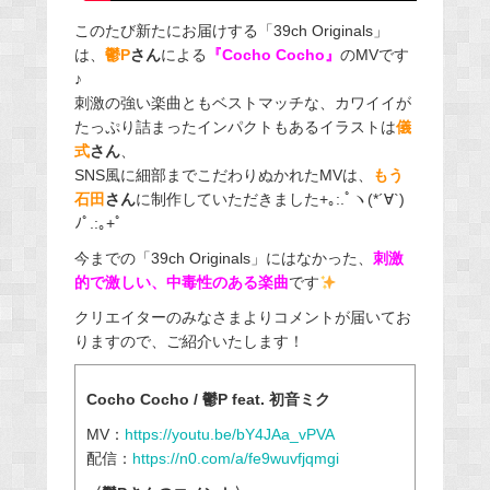
このたび新たにお届けする「39ch Originals」
は、
鬱P
さん
による
『Cocho Cocho』
のMVです
♪
刺激の強い楽曲ともベストマッチな、カワイイが
たっぷり詰まったインパクトもあるイラストは
儀
式
さん
、
SNS風に細部までこだわりぬかれたMVは、
もう
石田
さん
に制作していただきました+｡:.ﾟヽ(*´∀`)
ﾉﾟ.:｡+ﾟ
今までの「39ch Originals」にはなかった、
刺激
的で激しい、中毒性のある楽曲
です
クリエイターのみなさまよりコメントが届いてお
りますので、ご紹介いたします！
Cocho Cocho / 鬱P feat. 初音ミク
MV：
https://youtu.be/bY4JAa_vPVA
配信：
https://n0.com/a/fe9wuvfjqmgi