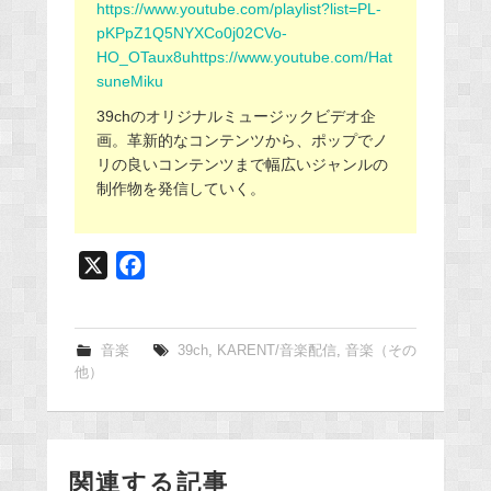
https://www.youtube.com/playlist?list=PL-
pKPpZ1Q5NYXCo0j02CVo-
HO_OTaux8uhttps://www.youtube.com/Hat
suneMiku
39chのオリジナルミュージックビデオ企
画。革新的なコンテンツから、ポップでノ
リの良いコンテンツまで幅広いジャンルの
制作物を発信していく。
X
F
a
c
e
音楽
39ch
,
KARENT/音楽配信
,
音楽（その
他）
b
o
o
k
関連する記事