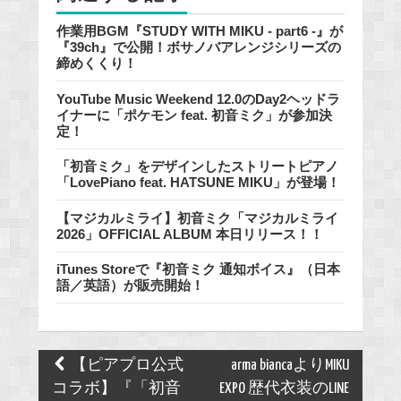
作業用BGM『STUDY WITH MIKU - part6 -』が
『39ch』で公開！ボサノバアレンジシリーズの
締めくくり！
YouTube Music Weekend 12.0のDay2ヘッドラ
イナーに「ポケモン feat. 初音ミク」が参加決
定！
「初音ミク」をデザインしたストリートピアノ
「LovePiano feat. HATSUNE MIKU」が登場！
【マジカルミライ】初音ミク「マジカルミライ
2026」OFFICIAL ALBUM 本日リリース！！
iTunes Storeで『初音ミク 通知ボイス』（日本
語／英語）が販売開始！
Post
【ピアプロ公式
arma biancaよりMIKU
navigation
コラボ】『「初音
EXPO 歴代衣装のLINE