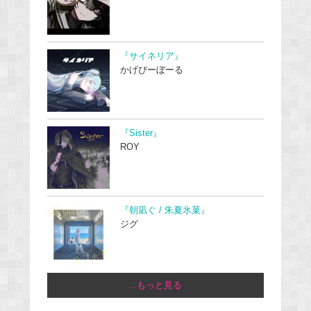
『サイネリア』
かげぴーぼーる
『Sister』
ROY
『朝凪ぐ / 朱夏氷菓』
ジグ
...もっと見る