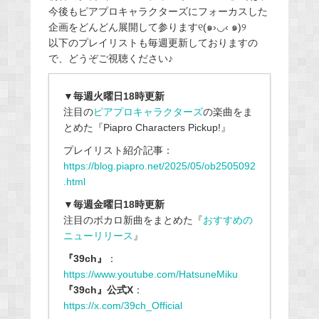
今後もピアプロキャラクターズにフォーカスした
企画をどんどん展開して参ります୧(๑›◡‹ ๑)୨
以下のプレイリストも毎週更新しておりますの
で、
どうぞご視聴ください♪
▼毎週火曜日18時更新
注目の
ピアプロキャラクターズ
の楽曲をま
とめた『
Piapro Characters Pickup!
』
プレイリスト紹介記事：
https://blog.piapro.net/2025/05/ob2505092
.html
▼毎週金曜日18時更新
注目のボカロ新曲をまとめた『
おすすめの
ニューリリース
』
『39ch』
：
https://www.youtube.com/HatsuneMiku
『39ch』公式X
：
https://x.com/39ch_Official