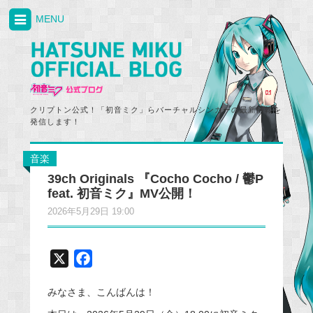
MENU
クリプトン公式！「初音ミク」らバーチャルシンガーの最新情報を
発信します！
音楽
39ch Originals 『Cocho Cocho / 鬱P
feat. 初音ミク』MV公開！
2026年5月29日 19:00
X
F
a
みなさま、こんばんは！
c
e