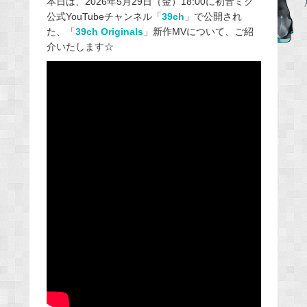
本日は、2026年5月29日（金）18:00に初音ミク
公式YouTubeチャンネル「
39ch
」で公開され
b
た、「
39ch Originals
」新作MVについて、ご紹
o
介いたします☆
o
k