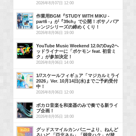
2026年8月07日 12:00
作業用BGM『STUDY WITH MIKU -
part6 -』が『39ch』で公開！ボサノバア
レンジシリーズの締めくくり！
2026年8月06日 19:00
YouTube Music Weekend 12.0のDay2ヘ
ッドライナーに「ポケモン feat. 初音ミ
ク」が参加決定！
2026年8月06日 14:00
1/7スケールフィギュア「マジカルミライ
2026」Ver. 10月14日(水)までご予約受付
中！
2026年8月06日 12:00
ボカロ音楽を和楽器のみで奏でる新ライ
ブ企画！
2026年8月05日 18:00
グッドスマイルカンパニーより、ねんど
ろいど 「亞北ネル」「弱音ハク」が登