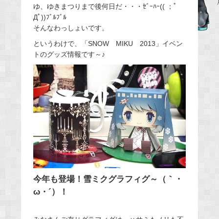
ゆ、ゆきまつりまで後何日だ・・・ｾﾞｰﾊｰ(( ；ﾟ
e
Дﾟ))ﾌﾞﾙﾌﾞﾙ
b
そんなわっしょいです。
o
というわけで、「SNOW MIKU 2013」イベン
o
トのグッズ情報です～♪
k
今年も登場！雪ミクグラフィグ～（｀・
ω・´）！