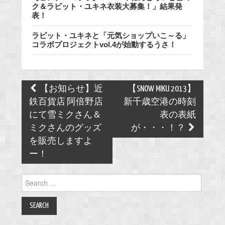
ク＆ラビット・ユキネ衣装大募集！」結果発
表！
ラビット・ユキネと「元気ショップいこ～る」
コラボプロジェクトvol.4が始動するうさ！
Post
【お知らせ】近
【SNOW MIKU 2013】
navigation
鉄百貨店 阿倍野店
新千歳空港の時刻
にて雪ミクさん＆
表の表紙
ミクさんのグッズ
が・・・！？
を販売しますよ
ー！
Search
for: