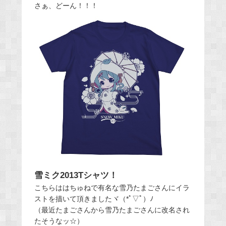
さぁ、どーん！！！
雪ミク2013Tシャツ！
こちらははちゅねで有名な雪乃たまごさんにイラ
ストを描いて頂きましたヾ（*ﾟ▽ﾟ）ﾉ
（最近たまごさんから雪乃たまごさんに改名され
たそうなッ☆）