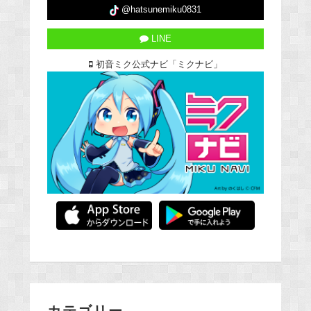
@hatsunemiku0831
LINE
初音ミク公式ナビ「ミクナビ」