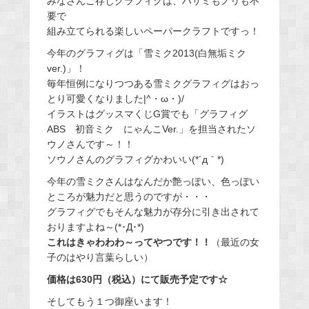
みなさんご存じグラフィグは、ハサミもノリも不
要で
組み立てられる楽しいペーパークラフトですっ！
今年のグラフィグは「雪ミク2013(白無垢ミク
ver.)」！
毎年恒例になりつつある雪ミクグラフィグはおっ
とり可愛くなりました|^・ω・)/
イラストはグッスマくじG賞でも「グラフィグ
ABS 初音ミク にゃんこVer.」を担当されたソ
ウノさんです～！！
ソウノさんのグラフィグかわいい(*´д｀*)
今年の雪ミクさんはなんだか艶っぽい、色っぽい
ところが魅力だと思うのですが・・・
グラフィグでもそんな魅力が存分に引き出されて
おりますよね～(*･Д･*)
これはきゃわわわ～ってやつです！！
（最近の女
子のはやり言葉らしい）
価格は630円（税込）にて販売予定です☆
そしてもう１つ御座います！