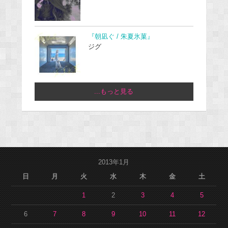
『朝凪ぐ / 朱夏氷菓』
ジグ
...もっと見る
2013年1月
日
月
火
水
木
金
土
1
2
3
4
5
6
7
8
9
10
11
12