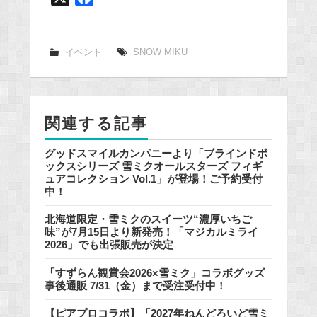
a
c
e
イベント
SNOW MIKU
b
o
o
関連する記事
k
グッドスマイルカンパニーより「ブラインドボ
ックスシリーズ 雪ミクオールスターズ フィギ
ュアコレクション Vol.1」が登場！ご予約受付
中！
北海道限定・雪ミクのスイーツ“濃厚いちご
味”が7月15日より新発売！「マジカルミライ
2026」でも出張販売が決定
「すずらん観賞会2026×雪ミク」コラボグッズ
事後通販 7/31（金）まで受注受付中！
【ピアプロコラボ】「2027年ねんどろいど雪ミ