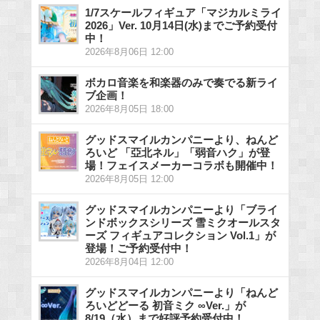
1/7スケールフィギュア「マジカルミライ
2026」Ver. 10月14日(水)までご予約受付
中！
2026年8月06日 12:00
ボカロ音楽を和楽器のみで奏でる新ライ
ブ企画！
2026年8月05日 18:00
グッドスマイルカンパニーより、ねんど
ろいど 「亞北ネル」「弱音ハク」が登
場！フェイスメーカーコラボも開催中！
2026年8月05日 12:00
グッドスマイルカンパニーより「ブライ
ンドボックスシリーズ 雪ミクオールスタ
ーズ フィギュアコレクション Vol.1」が
登場！ご予約受付中！
2026年8月04日 12:00
グッドスマイルカンパニーより「ねんど
ろいどどーる 初音ミク ∞Ver.」が
8/19（水）まで好評予約受付中！