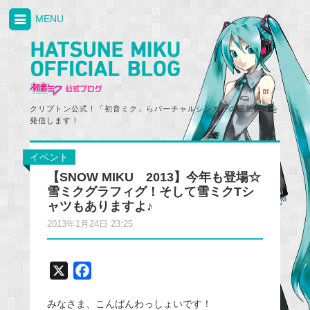
MENU
クリプトン公式！「初音ミク」らバーチャルシンガーの最新情報を
発信します！
イベント
【SNOW MIKU 2013】今年も登場☆
雪ミクグラフィグ！そして雪ミクTシ
ャツもありますよ♪
2013年1月24日 23:25
X
F
a
みなさま、こんばんわっしょいです！
c