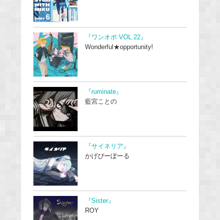
『ワンオポ VOL.22』
Wonderful★opportunity!
『ruminate』
藍宮ことの
『サイネリア』
かげぴーぼーる
『Sister』
ROY