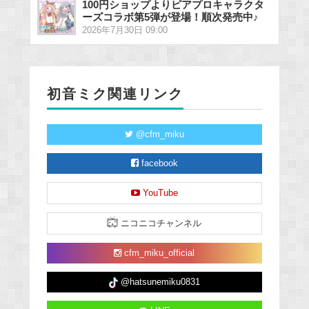
100円ショップよりピアプロキャラクタ
ーズコラボ第5弾が登場！順次発売中♪
2026年7月30日 09:00
初音ミク関連リンク
@cfm_miku
facebook
YouTube
ニコニコチャンネル
cfm_miku_official
@hatsunemiku0831