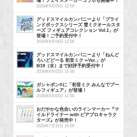
場！フェイスメーカーコラボも開催中！
2026年8月05日 12:00
グッドスマイルカンパニーより「ブライ
ンドボックスシリーズ 雪ミクオールスタ
ーズ フィギュアコレクション Vol.1」が
登場！ご予約受付中！
2026年8月04日 12:00
グッドスマイルカンパニーより「ねんど
ろいどどーる 初音ミク ∞Ver.」が
8/19（水）まで好評予約受付中！
2026年8月03日 15:00
ガシャポン®に「初音ミク みんなでプー
ルフィギュア」が登場！
2026年8月03日 12:00
おだやかな色合いのラインマーカー『マ
イルドライナー with ピアプロキャラク
ターズ』が発売中！
2026年7月31日 15:00