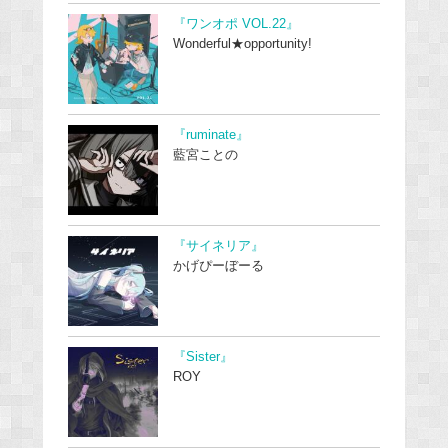
『ワンオポ VOL.22』
Wonderful★opportunity!
『ruminate』
藍宮ことの
『サイネリア』
かげぴーぼーる
『Sister』
ROY