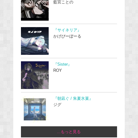
藍宮ことの
『サイネリア』
かげぴーぼーる
『Sister』
ROY
『朝凪ぐ / 朱夏氷菓』
ジグ
...もっと見る