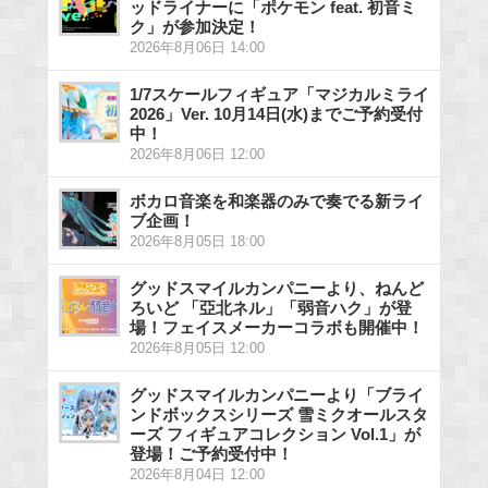
ッドライナーに「ポケモン feat. 初音ミ
ク」が参加決定！
2026年8月06日 14:00
1/7スケールフィギュア「マジカルミライ
2026」Ver. 10月14日(水)までご予約受付
中！
2026年8月06日 12:00
ボカロ音楽を和楽器のみで奏でる新ライ
ブ企画！
2026年8月05日 18:00
グッドスマイルカンパニーより、ねんど
ろいど 「亞北ネル」「弱音ハク」が登
場！フェイスメーカーコラボも開催中！
2026年8月05日 12:00
グッドスマイルカンパニーより「ブライ
ンドボックスシリーズ 雪ミクオールスタ
ーズ フィギュアコレクション Vol.1」が
登場！ご予約受付中！
2026年8月04日 12:00