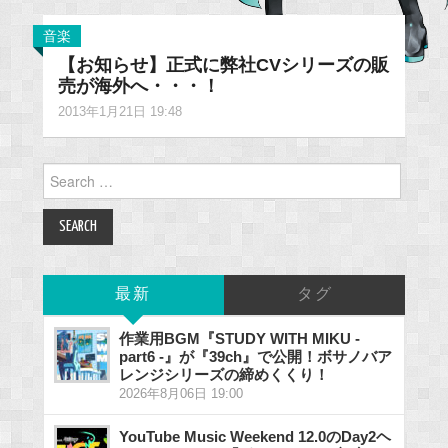
音楽
【お知らせ】正式に弊社CVシリーズの販
売が海外へ・・・！
2013年1月21日 19:48
Search
for:
最新
タグ
作業用BGM『STUDY WITH MIKU -
part6 -』が『39ch』で公開！ボサノバア
レンジシリーズの締めくくり！
2026年8月06日 19:00
YouTube Music Weekend 12.0のDay2ヘ