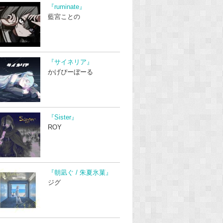
『ruminate』
藍宮ことの
『サイネリア』
かげぴーぼーる
『Sister』
ROY
『朝凪ぐ / 朱夏氷菓』
ジグ