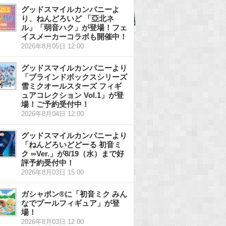
グッドスマイルカンパニーよ
り、ねんどろいど 「亞北ネ
ル」「弱音ハク」が登場！フェ
イスメーカーコラボも開催中！
2026年8月05日 12:00
グッドスマイルカンパニーより
「ブラインドボックスシリーズ
雪ミクオールスターズ フィギ
ュアコレクション Vol.1」が登
場！ご予約受付中！
2026年8月04日 12:00
グッドスマイルカンパニーより
「ねんどろいどどーる 初音ミ
ク ∞Ver.」が8/19（水）まで好
評予約受付中！
2026年8月03日 15:00
ガシャポン®に「初音ミク みん
なでプールフィギュア」が登
場！
2026年8月03日 12:00