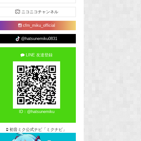
ニコニコチャンネル
cfm_miku_official
@hatsunemiku0831
LINE 友達登録
ID：@hatsunemiku
初音ミク公式ナビ「ミクナビ」