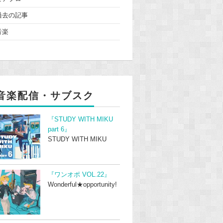
過去の記事
音楽
音楽配信・サブスク
『STUDY WITH MIKU
part 6』
STUDY WITH MIKU
『ワンオポ VOL.22』
Wonderful★opportunity!