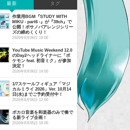
最新
タグ
作業用BGM『STUDY WITH
MIKU - part6 -』が『39ch』で
公開！ボサノバアレンジシリー
ズの締めくくり！
2026年8月06日 19:00
YouTube Music Weekend 12.0
のDay2ヘッドライナーに「ポ
ケモン feat. 初音ミク」が参加
決定！
2026年8月06日 14:00
1/7スケールフィギュア「マジ
カルミライ 2026」Ver. 10月14
日(水)までご予約受付中！
2026年8月06日 12:00
ボカロ音楽を和楽器のみで奏で
る新ライブ企画！
2026年8月05日 18:00