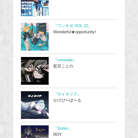
『ワンオポ VOL.22』
Wonderful★opportunity!
『ruminate』
藍宮ことの
『サイネリア』
かげぴーぼーる
『Sister』
ROY