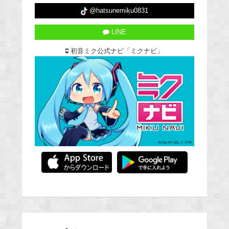
@hatsunemiku0831
LINE
初音ミク公式ナビ「ミクナビ」