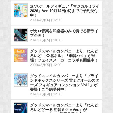
1/7スケールフィギュア「マジカルミライ
2026」Ver. 10月14日(水)までご予約受付
中！
2026年8月06日 12:00
ボカロ音楽を和楽器のみで奏でる新ライ
ブ企画！
2026年8月05日 18:00
グッドスマイルカンパニーより、ねんど
ろいど 「亞北ネル」「弱音ハク」が登
場！フェイスメーカーコラボも開催中！
2026年8月05日 12:00
グッドスマイルカンパニーより「ブライ
ンドボックスシリーズ 雪ミクオールスタ
ーズ フィギュアコレクション Vol.1」が
登場！ご予約受付中！
2026年8月04日 12:00
グッドスマイルカンパニーより「ねんど
ろいどどーる 初音ミク ∞Ver.」が