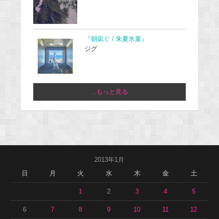
『朝凪ぐ / 朱夏氷菓』
ジグ
...もっと見る
2013年1月
日
月
火
水
木
金
土
1
2
3
4
5
6
7
8
9
10
11
12