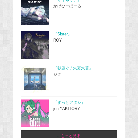
かげぴーぼーる
『Sister』
ROY
『朝凪ぐ / 朱夏氷菓』
ジグ
『ずっとアタシ』
jon-YAKITORY
...もっと見る