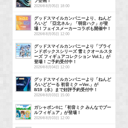
ブ企画！
2026年8月05日 18:00
グッドスマイルカンパニーより、ねんど
ろいど 「亞北ネル」「弱音ハク」が登
場！フェイスメーカーコラボも開催中！
2026年8月05日 12:00
グッドスマイルカンパニーより「ブライ
ンドボックスシリーズ 雪ミクオールスタ
ーズ フィギュアコレクション Vol.1」が
登場！ご予約受付中！
2026年8月04日 12:00
グッドスマイルカンパニーより「ねんど
ろいどどーる 初音ミク ∞Ver.」が
8/19（水）まで好評予約受付中！
2026年8月03日 15:00
ガシャポン®に「初音ミク みんなでプー
ルフィギュア」が登場！
2026年8月03日 12:00