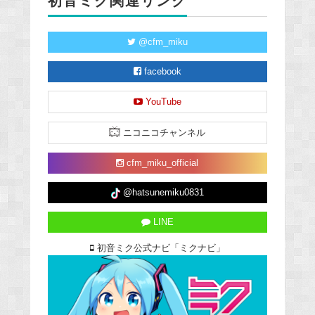
初音ミク関連リンク
@cfm_miku
facebook
YouTube
ニコニコチャンネル
cfm_miku_official
@hatsunemiku0831
LINE
初音ミク公式ナビ「ミクナビ」