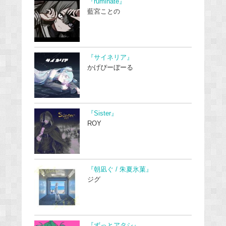
『ruminate』
藍宮ことの
『サイネリア』
かげぴーぼーる
『Sister』
ROY
『朝凪ぐ / 朱夏氷菓』
ジグ
『ずっとアタシ』