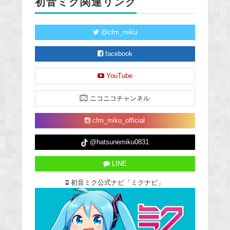
初音ミク関連リンク
@cfm_miku
facebook
YouTube
ニコニコチャンネル
cfm_miku_official
@hatsunemiku0831
LINE
初音ミク公式ナビ「ミクナビ」