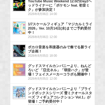
YouTube Music Weekend 12.0のDay2ヘ
ッドライナーに「ポケモン feat. 初音ミ
ク」が参加決定！
2026年8月06日 14:00
1/7スケールフィギュア「マジカルミライ
2026」Ver. 10月14日(水)までご予約受付
中！
2026年8月06日 12:00
ボカロ音楽を和楽器のみで奏でる新ライ
ブ企画！
2026年8月05日 18:00
グッドスマイルカンパニーより、ねんど
ろいど 「亞北ネル」「弱音ハク」が登
場！フェイスメーカーコラボも開催中！
2026年8月05日 12:00
グッドスマイルカンパニーより「ブライ
ンドボックスシリーズ 雪ミクオールスタ
ーズ フィギュアコレクション Vol.1」が
登場！ご予約受付中！