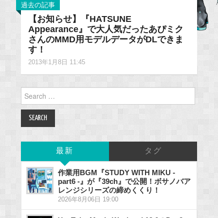
過去の記事
【お知らせ】『HATSUNE
Appearance』で大人気だったあぴミク
さんのMMD用モデルデータがDLできま
す！
2013年1月8日 11:45
Search
for:
最新
タグ
作業用BGM『STUDY WITH MIKU -
part6 -』が『39ch』で公開！ボサノバア
レンジシリーズの締めくくり！
2026年8月06日 19:00