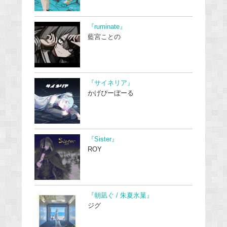
『ruminate』
藍宮ことの
『サイネリア』
かげぴーぼーる
『Sister』
ROY
『朝凪ぐ / 朱夏氷菓』
ジグ