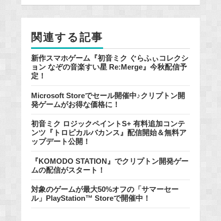
o
o
k
関連する記事
新作スマホゲーム『初音ミク ぐらふぃコレクシ
ョン なぞの音楽すい星 Re:Merge』今秋配信予
定！
Microsoft Storeでセール開催中♪クリプトン開
発ゲームがお得な価格に！
初音ミク ロジックペイントS+ 有料追加コンテ
ンツ『トロピカルバカンス』配信開始＆無料ア
ップデート公開！
『KOMODO STATION』でクリプトン開発ゲー
ムの配信がスタート！
対象のゲームが最大50%オフの「サマーセー
ル」PlayStation™ Storeで開催中！