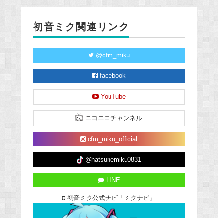
初音ミク関連リンク
@cfm_miku
facebook
YouTube
ニコニコチャンネル
cfm_miku_official
@hatsunemiku0831
LINE
初音ミク公式ナビ「ミクナビ」