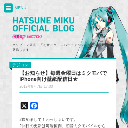
MENU
クリプトン公式！「初音ミク」らバーチャルシンガーの最新情報を
発信します！
デジコン
【お知らせ】毎週金曜日はミクモバで
iPhone向け壁紙配信日★
2012年9月7日 17:00
X
F
a
2度めまして！わっしょいです。
c
2回目の更新は毎週恒例、初音ミクモバイルから
e