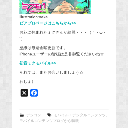
illustration:naka
ピアプロページはこちらから>>
お花に包まれたミクさんが綺麗・・・（｀・ω・
´）
壁紙は毎週金曜更新です。
iPhoneユーザーの皆様は是非御覧くださいね☆
初音ミクモバイル>>
それでは、またお会いしましょう☆
わしょ）
X
F
a
c
e
デジコン
モバイル・デジタルコンテンツ
,
モバイルコンテンツブログから転載
b