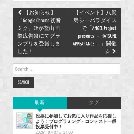
Post
【お知らせ】
【イベント】八景
navigation
『Google Chrome 初音
島シーパラダイス
ミク』CMが釜山国
で「ANGEL Project
際広告祭にてグラ
presents － HATSUNE
ンプリを受賞しま
APPEARANCE －」開催
した！
☆
Search
for:
最新
タグ
投票に参加してお気に入り作品を応援し
よう！プログラミング・コンテスト一般
投票受付中！
2026年8月07日 17:00