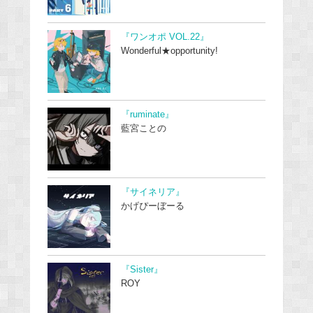
『ワンオポ VOL.22』
Wonderful★opportunity!
『ruminate』
藍宮ことの
『サイネリア』
かげぴーぼーる
『Sister』
ROY