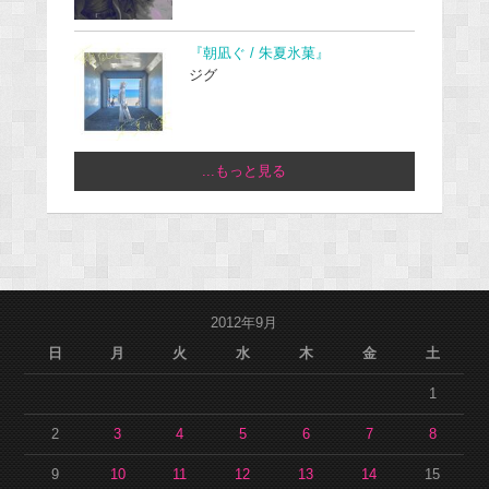
『朝凪ぐ / 朱夏氷菓』
ジグ
...もっと見る
2012年9月
日
月
火
水
木
金
土
1
2
3
4
5
6
7
8
9
10
11
12
13
14
15