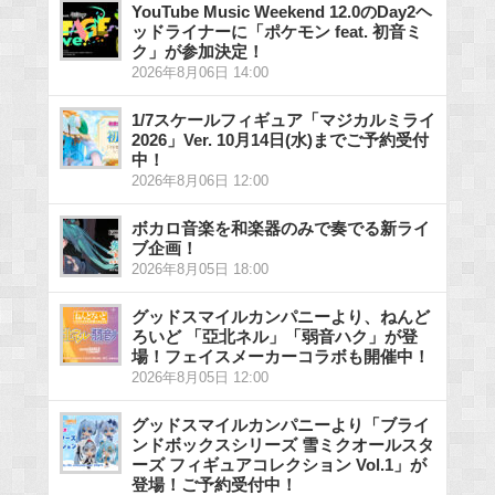
YouTube Music Weekend 12.0のDay2ヘ
ッドライナーに「ポケモン feat. 初音ミ
ク」が参加決定！
2026年8月06日 14:00
1/7スケールフィギュア「マジカルミライ
2026」Ver. 10月14日(水)までご予約受付
中！
2026年8月06日 12:00
ボカロ音楽を和楽器のみで奏でる新ライ
ブ企画！
2026年8月05日 18:00
グッドスマイルカンパニーより、ねんど
ろいど 「亞北ネル」「弱音ハク」が登
場！フェイスメーカーコラボも開催中！
2026年8月05日 12:00
グッドスマイルカンパニーより「ブライ
ンドボックスシリーズ 雪ミクオールスタ
ーズ フィギュアコレクション Vol.1」が
登場！ご予約受付中！