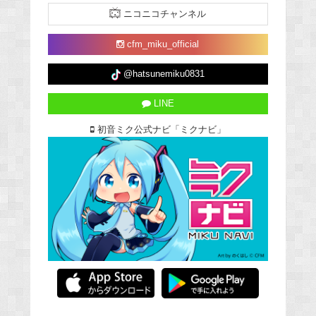
ニコニコチャンネル
cfm_miku_official
@hatsunemiku0831
LINE
初音ミク公式ナビ「ミクナビ」