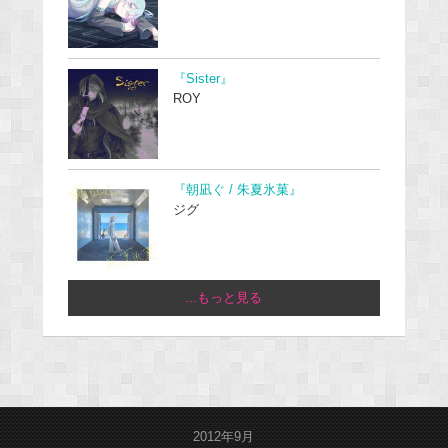
『Sister』
ROY
『朝凪ぐ / 朱夏氷菓』
ジグ
...もっと見る
2012年9月