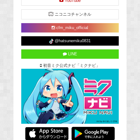
YouTube
ニコニコチャンネル
cfm_miku_official
@hatsunemiku0831
LINE
初音ミク公式ナビ「ミクナビ」