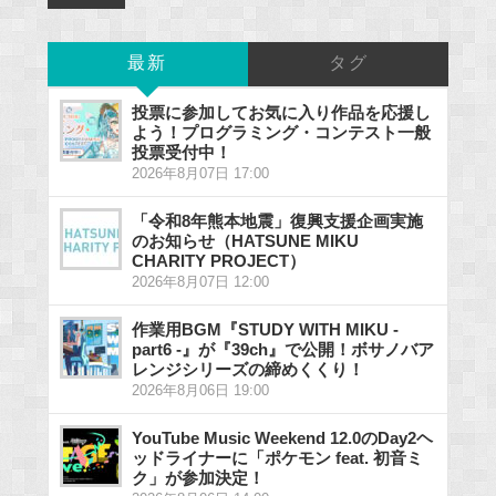
最新
タグ
投票に参加してお気に入り作品を応援し
よう！プログラミング・コンテスト一般
投票受付中！
2026年8月07日 17:00
「令和8年熊本地震」復興支援企画実施
のお知らせ（HATSUNE MIKU
CHARITY PROJECT）
2026年8月07日 12:00
作業用BGM『STUDY WITH MIKU -
part6 -』が『39ch』で公開！ボサノバア
レンジシリーズの締めくくり！
2026年8月06日 19:00
YouTube Music Weekend 12.0のDay2ヘ
ッドライナーに「ポケモン feat. 初音ミ
ク」が参加決定！