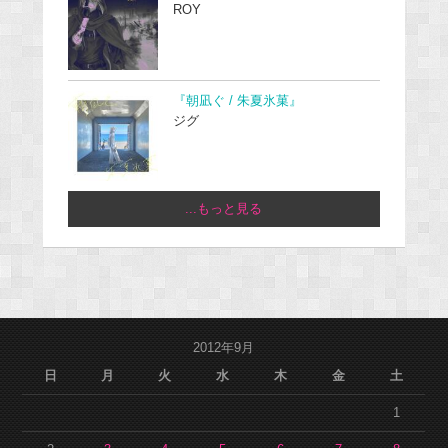
ROY
『朝凪ぐ / 朱夏氷菓』
ジグ
...もっと見る
2012年9月
日
月
火
水
木
金
土
1