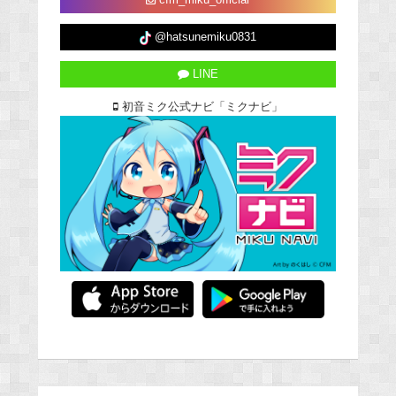
cfm_miku_official
@hatsunemiku0831
LINE
初音ミク公式ナビ「ミクナビ」