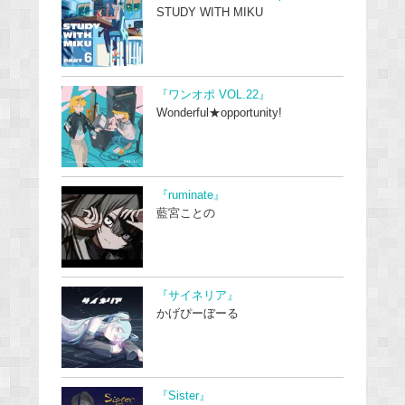
STUDY WITH MIKU
『ワンオポ VOL.22』
Wonderful★opportunity!
『ruminate』
藍宮ことの
『サイネリア』
かげぴーぼーる
『Sister』