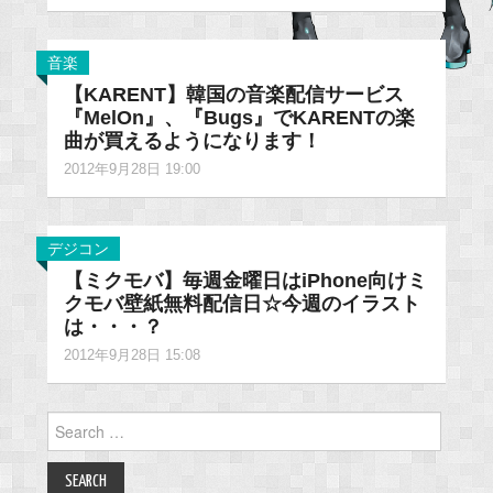
音楽
【KARENT】韓国の音楽配信サービス
『MelOn』、『Bugs』でKARENTの楽
曲が買えるようになります！
2012年9月28日 19:00
デジコン
【ミクモバ】毎週金曜日はiPhone向けミ
クモバ壁紙無料配信日☆今週のイラスト
は・・・？
2012年9月28日 15:08
Search
for: