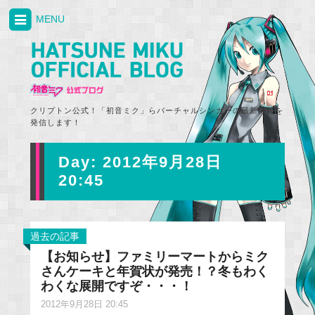
MENU
クリプトン公式！「初音ミク」らバーチャルシンガーの最新情報を
発信します！
Day:
2012年9月28日
20:45
過去の記事
【お知らせ】ファミリーマートからミク
さんケーキと年賀状が発売！？冬もわく
わくな展開ですぞ・・・！
2012年9月28日 20:45