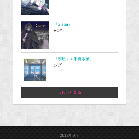
『Sister』
ROY
『朝凪ぐ / 朱夏氷菓』
ジグ
...もっと見る
2012年9月