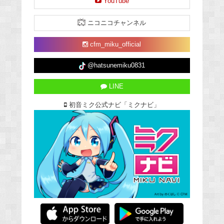
YouTube
ニコニコチャンネル
cfm_miku_official
@hatsunemiku0831
LINE
初音ミク公式ナビ「ミクナビ」