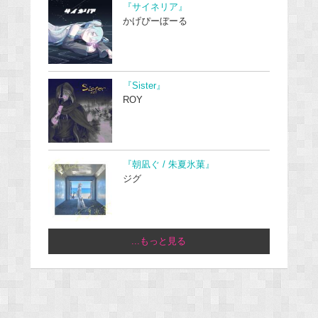
『サイネリア』
かげぴーぼーる
『Sister』
ROY
『朝凪ぐ / 朱夏氷菓』
ジグ
...もっと見る