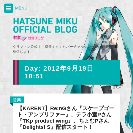
MENU
クリプトン公式！「初音ミク」らバーチャルシンガーの最新情報を
発信します！
Day:
2012年9月19日
18:51
音楽
【KARENT】Re:nGさん『スケープゴー
ト・アンプリファー』、テラ小室Pさん
『TKp product wing』、ちょむPさん
『Delights! S』配信スタート！