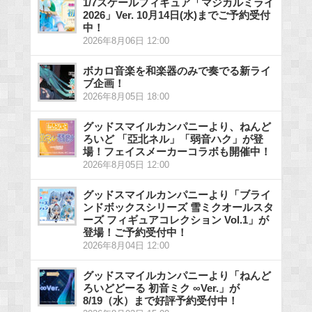
1/7スケールフィギュア「マジカルミライ
2026」Ver. 10月14日(水)までご予約受付
中！
2026年8月06日 12:00
ボカロ音楽を和楽器のみで奏でる新ライ
ブ企画！
2026年8月05日 18:00
グッドスマイルカンパニーより、ねんど
ろいど 「亞北ネル」「弱音ハク」が登
場！フェイスメーカーコラボも開催中！
2026年8月05日 12:00
グッドスマイルカンパニーより「ブライ
ンドボックスシリーズ 雪ミクオールスタ
ーズ フィギュアコレクション Vol.1」が
登場！ご予約受付中！
2026年8月04日 12:00
グッドスマイルカンパニーより「ねんど
ろいどどーる 初音ミク ∞Ver.」が
8/19（水）まで好評予約受付中！