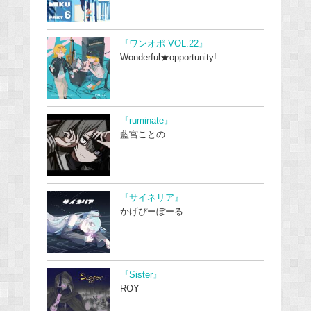
『ワンオポ VOL.22』
Wonderful★opportunity!
『ruminate』
藍宮ことの
『サイネリア』
かげぴーぼーる
『Sister』
ROY