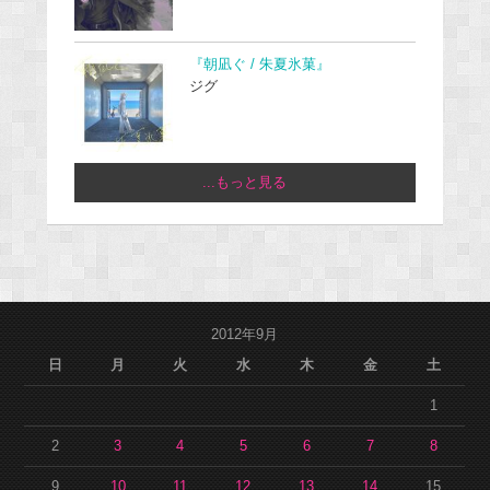
『朝凪ぐ / 朱夏氷菓』
ジグ
...もっと見る
2012年9月
日
月
火
水
木
金
土
1
2
3
4
5
6
7
8
9
10
11
12
13
14
15