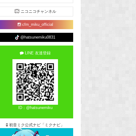
ニコニコチャンネル
cfm_miku_official
@hatsunemiku0831
LINE 友達登録
ID：@hatsunemiku
初音ミク公式ナビ「ミクナビ」