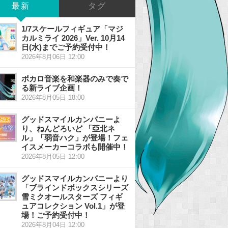
最新
タグ
1/7スケールフィギュア「マジ
カルミライ 2026」Ver. 10月14
日(水)までご予約受付中！
2026年8月06日 12:00
ボカロ音楽を和楽器のみで奏で
る新ライブ企画！
2026年8月05日 18:00
グッドスマイルカンパニーよ
り、ねんどろいど 「亞北ネ
ル」「弱音ハク」が登場！フェ
イスメーカーコラボも開催中！
2026年8月05日 12:00
グッドスマイルカンパニーより
「ブラインドボックスシリーズ
雪ミクオールスターズ フィギ
ュアコレクション Vol.1」が登
場！ご予約受付中！
2026年8月04日 12:00