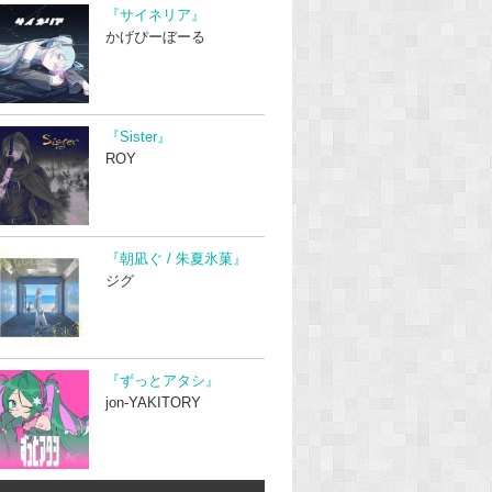
『サイネリア』
かげぴーぼーる
『Sister』
ROY
『朝凪ぐ / 朱夏氷菓』
ジグ
『ずっとアタシ』
jon-YAKITORY