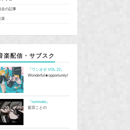
過去の記事
音楽
音楽配信・サブスク
『ワンオポ VOL.22』
Wonderful★opportunity!
『ruminate』
藍宮ことの