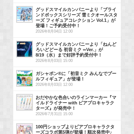
グッドスマイルカンパニーより「ブライ
ンドボックスシリーズ 雪ミクオールスタ
ーズ フィギュアコレクション Vol.1」が
登場！ご予約受付中！
2026年8月04日 12:00
グッドスマイルカンパニーより「ねんど
ろいどどーる 初音ミク ∞Ver.」が
8/19（水）まで好評予約受付中！
2026年8月03日 15:00
ガシャポン®に「初音ミク みんなでプー
ルフィギュア」が登場！
2026年8月03日 12:00
おだやかな色合いのラインマーカー『マ
イルドライナー with ピアプロキャラク
ターズ』が発売中！
2026年7月31日 15:00
100円ショップよりピアプロキャラクタ
ーズコラボ第5弾が登場！順次発売中♪