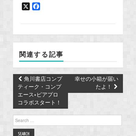
X
F
a
c
e
b
o
関連する記事
o
k
Post
角川書店コンプ
幸せの小箱が届い
navigation
ティーク・コンプ
たよ！
エース×ピアプロ
コラボスタート！
Search
for: