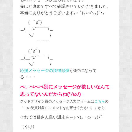
先ほど改めてすべて確認させていただきました。
本当にありがとうございます｡：ﾟ(｡ﾉω＼｡)ﾟ･｡
( ﾟдﾟ)
＿(__つ/￣￣￣/＿
＼/ /
￣￣￣
( ﾟдﾟ )
＿(__つ/￣￣￣/＿
＼/ /
応援メッセージの獲得順位
が3位になって
る・・・
べ、べべべ別にメッセージが欲しいなんて
思ってないんだからね(*ﾉωﾉ)
グッドデザイン賞のメッセージ入力フォームは
こちら
の
「この受賞対象にコメントをお寄せください。」から
それでは皆さん良い週末を～♪ヾ(｡・ω・｡)ﾉﾞ
（くけ）