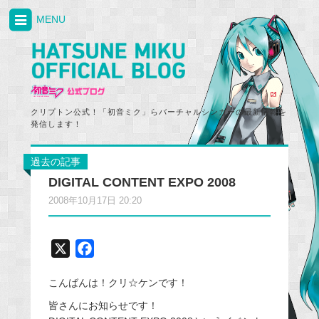
MENU
クリプトン公式！「初音ミク」らバーチャルシンガーの最新情報を
発信します！
過去の記事
DIGITAL CONTENT EXPO 2008
2008年10月17日 20:20
X
F
a
こんばんは！クリ☆ケンです！
c
e
皆さんにお知らせです！