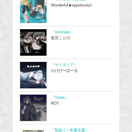
Wonderful★opportunity!
『ruminate』
藍宮ことの
『サイネリア』
かげぴーぼーる
『Sister』
ROY
『朝凪ぐ / 朱夏氷菓』