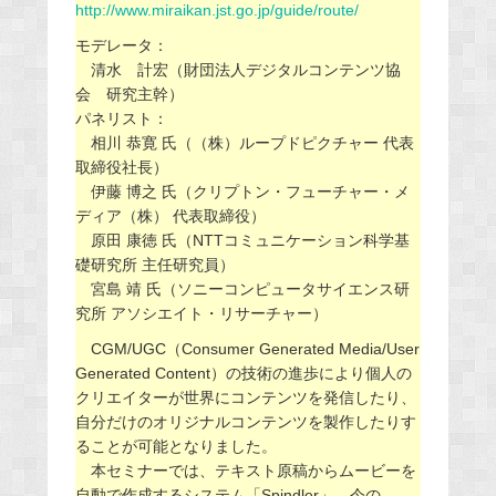
http://www.miraikan.jst.go.jp/guide/route/
モデレータ：
清水 計宏（財団法人デジタルコンテンツ協
会 研究主幹）
パネリスト：
相川 恭寛 氏（（株）ループドピクチャー 代表
取締役社長）
伊藤 博之 氏（クリプトン・フューチャー・メ
ディア（株） 代表取締役）
原田 康徳 氏（NTTコミュニケーション科学基
礎研究所 主任研究員）
宮島 靖 氏（ソニーコンピュータサイエンス研
究所 アソシエイト・リサーチャー）
CGM/UGC（Consumer Generated Media/User
Generated Content）の技術の進歩により個人の
クリエイターが世界にコンテンツを発信したり、
自分だけのオリジナルコンテンツを製作したりす
ることが可能となりました。
本セミナーでは、テキスト原稿からムービーを
自動で作成するシステム「Spindler」、今の