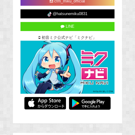
cfm_miku_official
@hatsunemiku0831
LINE
初音ミク公式ナビ「ミクナビ」