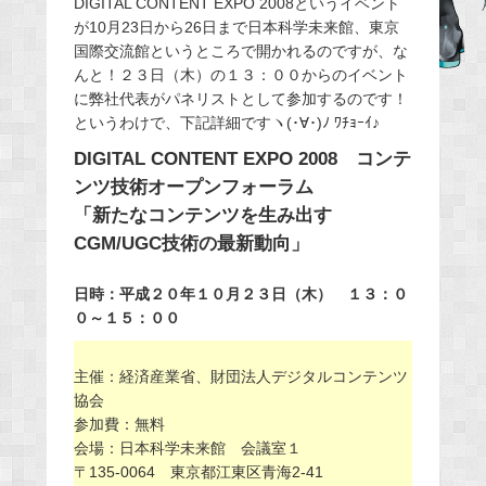
DIGITAL CONTENT EXPO 2008というイベント
b
が10月23日から26日まで日本科学未来館、東京
o
国際交流館というところで開かれるのですが、な
o
んと！２３日（木）の１３：００からのイベント
k
に弊社代表がパネリストとして参加するのです！
というわけで、下記詳細ですヽ(･∀･)ﾉ ﾜﾁｮｰｲ♪
DIGITAL CONTENT EXPO 2008 コンテ
ンツ技術オープンフォーラム
「新たなコンテンツを生み出す
CGM/UGC技術の最新動向」
日時：平成２０年１０月２３日（木） １３：０
０～１５：００
主催：経済産業省、財団法人デジタルコンテンツ
協会
参加費：無料
会場：日本科学未来館 会議室１
〒135-0064 東京都江東区青海2-41