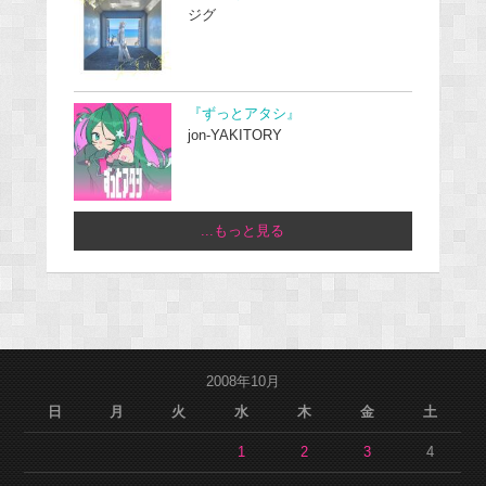
ジグ
『ずっとアタシ』
jon-YAKITORY
...もっと見る
2008年10月
日
月
火
水
木
金
土
1
2
3
4