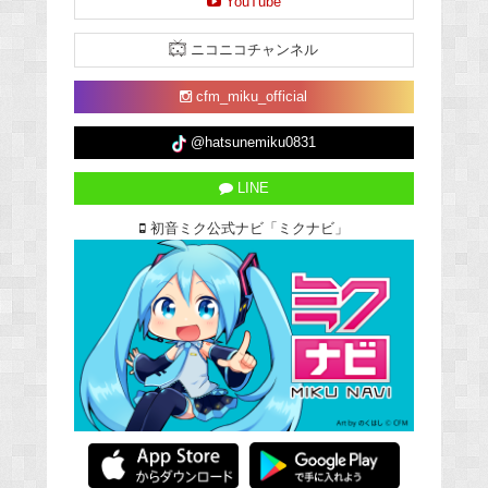
YouTube
ニコニコチャンネル
cfm_miku_official
@hatsunemiku0831
LINE
初音ミク公式ナビ「ミクナビ」