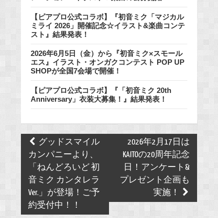
【ピアプロ公式コラボ】『初音ミク「マジカル
ミライ 2026」開催記念☆イラスト&楽曲コンテ
スト』結果発表！
2026年6月5日（金）から『初音ミク×スモール
エス』イラスト・オンガクコンテスト POP UP
SHOPが全国7会場で開催！
【ピアプロ公式コラボ】『「初音ミク 20th
Anniversary」衣装大募集！』結果発表！
Post
グッドスマイル
2026年2月17日は
navigation
カンパニーより、
KAITOの20周年記念
「ねんどろいど 初
日！アンケート&
音ミク カンタレラ
プレゼント企画も
Ver.」が登場！ご予
実施！
約受付中！！