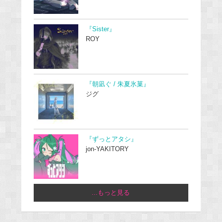
『Sister』
ROY
『朝凪ぐ / 朱夏氷菓』
ジグ
『ずっとアタシ』
jon-YAKITORY
...もっと見る