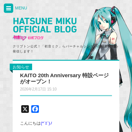
MENU
クリプトン公式！「初音ミク」らバーチャルシンガーの最新情報を
発信します！
お知らせ
KAITO 20th Anniversary 特設ページ
がオープン！
2026年2月17日 15:10
X
F
a
こんにちは
(*´ｴ`)ﾉ
c
e