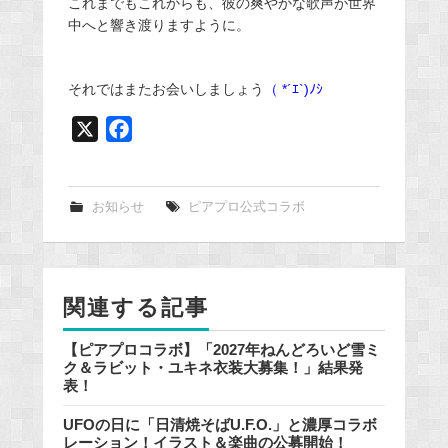
これまでもこれからも、彼の爽やかな歌声が世界
中へと響き渡りますように。
それではまたお会いしましょう
（ *´ｴ`)ﾉｼ
X
F
a
c
e
お知らせ
ピアプロ公式コラボ
b
o
o
関連する記事
k
【ピアプロコラボ】「2027年ねんどろいど雪ミ
ク＆ラビット・ユキネ衣装大募集！」結果発
表！
UFOの日に「日清焼そばU.F.O.」と濃厚コラボ
レーション！イラスト＆楽曲の公募開始！