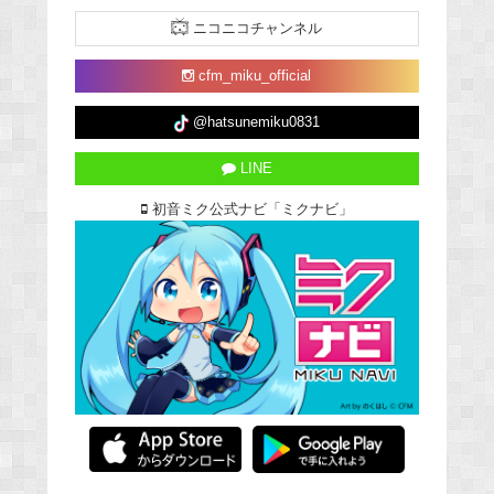
ニコニコチャンネル
cfm_miku_official
@hatsunemiku0831
LINE
初音ミク公式ナビ「ミクナビ」