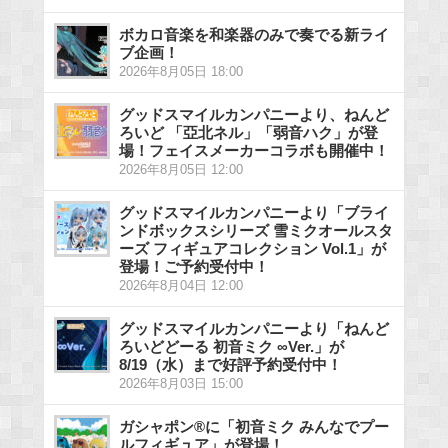
ボカロ音楽を和楽器のみで奏でる新ライ
ブ企画！
2026年8月05日 18:00
グッドスマイルカンパニーより、ねんど
ろいど 「亞北ネル」「弱音ハク」が登
場！フェイスメーカーコラボも開催中！
2026年8月05日 12:00
グッドスマイルカンパニーより「ブライ
ンドボックスシリーズ 雪ミクオールスタ
ーズ フィギュアコレクション Vol.1」が
登場！ご予約受付中！
2026年8月04日 12:00
グッドスマイルカンパニーより「ねんど
ろいどどーる 初音ミク ∞Ver.」が
8/19（水）まで好評予約受付中！
2026年8月03日 15:00
ガシャポン®に「初音ミク みんなでプー
ルフィギュア」が登場！