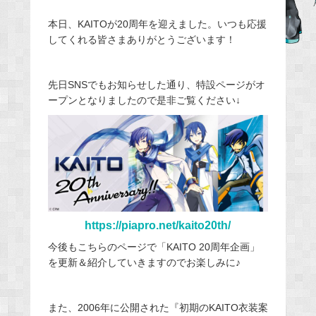
b
本日、KAITOが20周年を迎えました。いつも応援
o
してくれる皆さまありがとうございます！
o
k
先日SNSでもお知らせした通り、特設ページがオ
ープンとなりましたので是非ご覧ください↓
https://piapro.net/kaito20th/
今後もこちらのページで「KAITO 20周年企画」
を更新＆紹介していきますのでお楽しみに♪
また、2006年に公開された『初期のKAITO衣装案