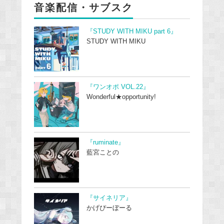
音楽配信・サブスク
『STUDY WITH MIKU part 6』
STUDY WITH MIKU
『ワンオポ VOL.22』
Wonderful★opportunity!
『ruminate』
藍宮ことの
『サイネリア』
かげぴーぼーる