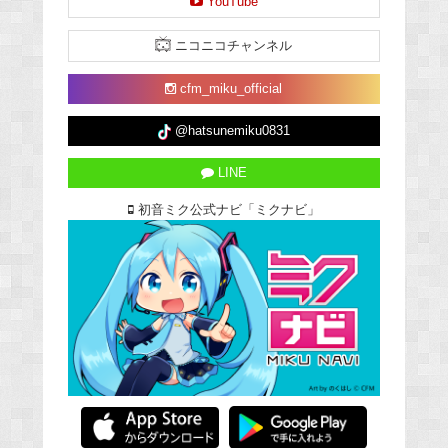
YouTube
ニコニコチャンネル
cfm_miku_official
@hatsunemiku0831
LINE
初音ミク公式ナビ「ミクナビ」