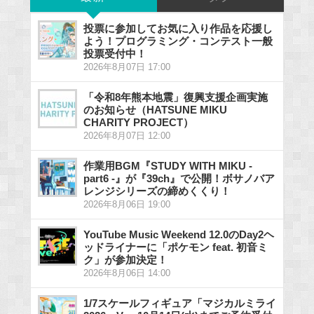
投票に参加してお気に入り作品を応援し
よう！プログラミング・コンテスト一般
投票受付中！
2026年8月07日 17:00
「令和8年熊本地震」復興支援企画実施
のお知らせ（HATSUNE MIKU
CHARITY PROJECT）
2026年8月07日 12:00
作業用BGM『STUDY WITH MIKU -
part6 -』が『39ch』で公開！ボサノバア
レンジシリーズの締めくくり！
2026年8月06日 19:00
YouTube Music Weekend 12.0のDay2ヘ
ッドライナーに「ポケモン feat. 初音ミ
ク」が参加決定！
2026年8月06日 14:00
1/7スケールフィギュア「マジカルミライ