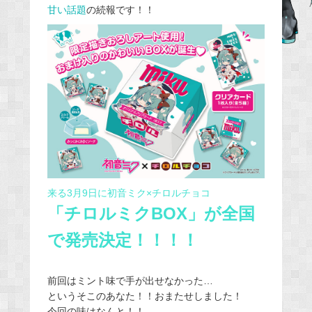
甘い話題
の続報です！！
b
o
o
k
来る3月9日に初音ミク×チロルチョコ
「チロルミクBOX」が全国
で発売決定！！！！
前回はミント味で手が出せなかった…
というそこのあなた！！おまたせしました！
今回の味はなんと！！