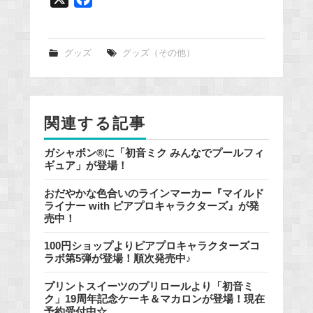
a
c
e
グッズ
グッズ（その他）
b
o
o
関連する記事
k
ガシャポン®に「初音ミク みんなでプールフィ
ギュア」が登場！
おだやかな色合いのラインマーカー『マイルド
ライナー with ピアプロキャラクターズ』が発
売中！
100円ショップよりピアプロキャラクターズコ
ラボ第5弾が登場！順次発売中♪
プリントスイーツのプリロールより「初音ミ
ク」19周年記念ケーキ＆マカロンが登場！現在
予約受付中☆