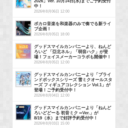
2026」Ver. 10月14日(水)までご予約受付
中！
2026年8月06日 12:00
ボカロ音楽を和楽器のみで奏でる新ライ
ブ企画！
2026年8月05日 18:00
グッドスマイルカンパニーより、ねんど
ろいど 「亞北ネル」「弱音ハク」が登
場！フェイスメーカーコラボも開催中！
2026年8月05日 12:00
グッドスマイルカンパニーより「ブライ
ンドボックスシリーズ 雪ミクオールスタ
ーズ フィギュアコレクション Vol.1」が
登場！ご予約受付中！
2026年8月04日 12:00
グッドスマイルカンパニーより「ねんど
ろいどどーる 初音ミク ∞Ver.」が
8/19（水）まで好評予約受付中！
2026年8月03日 15:00