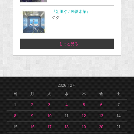
『朝凪ぐ / 朱夏氷菓』
ジグ
...もっと見る
2026年2月
日
月
火
水
木
金
土
1
2
3
4
5
6
7
8
9
10
11
12
13
14
15
16
17
18
19
20
21