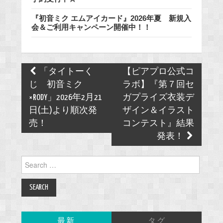
『初音ミク エムアイカード』2026年夏 新規入
会＆ご利用キャンペーン開催中！！
Post
「タイトーく
【ピアプロ公式コ
navigation
じ 初音ミク
ラボ】『第７回セ
×RODY」2026年2月21
ガプライズ衣装デ
日(土)より順次発
ザイン＆イラスト
売！
コンテスト』結果
発表！
Search
for:
最新
タグ