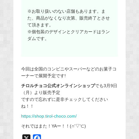
※お取り扱いのない店舗もあります。ま
た、商品がなくなり次第、販売終了とさせ
て頂きます。
※個包装のデザインとクリアカードはラン
ダムです。
今回は全国のコンビニやスーパーなどのお菓子コ
ーナーで展開予定です!
チロルチョコ公式オンラインショップ
でも3月9日
（月）より販売予定
ですので忘れずに是非チェックしてください
ね！！
https://shop.tirol-choco.com/
それではまた！YAー！！(∩'▽'⊂)
X
F