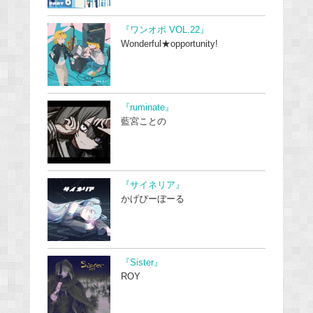
『ワンオポ VOL.22』
Wonderful★opportunity!
『ruminate』
藍宮ことの
『サイネリア』
かげぴーぼーる
『Sister』
ROY