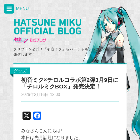
MENU
クリプトン公式！「初音ミク」らバーチャルシンガーの最新情報を
発信します！
グッズ
初音ミク×チロルコラボ第2弾3月9日に
「チロルミクBOX」発売決定！
2026年2月16日 12:00
X
F
a
みなさんこんにちは!
c
本日は先月話題になりました、
e