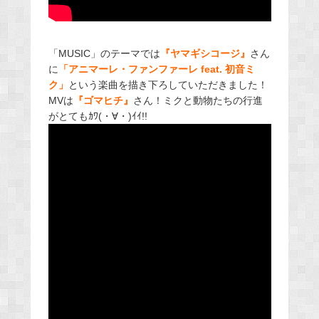
「MUSIC」のテーマでは
『ヤマギシコージ』
さん
に
「アニマーレ・ファンファーレ feat. 初音ミ
ク」
という楽曲を描き下ろしていただきました！
MVは
『ゴマヒチ』
さん！ミクと動物たちの行進
がとてもｶﾜ(・∀・)ｲｲ!!