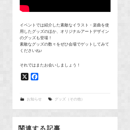
イベントでは紹介した素敵なイラスト・楽曲を使
用したグッズのほか、オリジナルアートデザイン
のグッズも登場！
素敵なグッズの数々をぜひ会場でゲットしてみて
くださいね♪
それではまたお会いしましょう！
X
F
a
c
e
お知らせ
グッズ（その他）
b
o
o
関連する記事
k