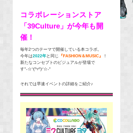
b
コラボレーションストア
o
o
「39Culture」が今年も開
k
催！
毎年2つのテーマで開催している本コラボ。
今年は
2022年
と同じ
『FASHION＆MUSIC』
！
新たなコンセプトのビジュアルが登場で
す°˖☆◝(⁰▿⁰)◜☆˖°
それでは早速イベントの詳細をご紹介♪