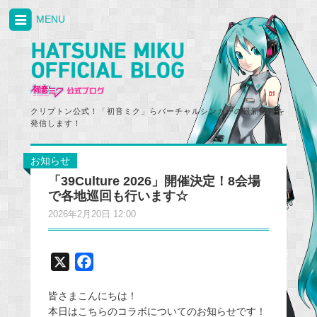
MENU
クリプトン公式！「初音ミク」らバーチャルシンガーの最新情報を
発信します！
お知らせ
「39Culture 2026」開催決定！8会場
で各地巡回も行います☆
2026年2月20日 12:00
X
F
a
皆さまこんにちは！
c
本日はこちらのコラボについてのお知らせです！
e