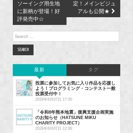
ソーイング用生地
定！メインビジュ
に新柄が登場！好
アルも公開★
評発売中☆
Search
for:
最新
タグ
投票に参加してお気に入り作品を応援し
よう！プログラミング・コンテスト一般
投票受付中！
2026年8月07日 17:00
「令和8年熊本地震」復興支援企画実施
のお知らせ（HATSUNE MIKU
CHARITY PROJECT）
2026年8月07日 12:00