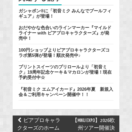
ガシャポン®に「初音ミク みんなでプールフィ
ギュア」が登場！
おだやかな色合いのラインマーカー『マイルド
ライナー with ピアプロキャラクターズ』が発
売中！
100円ショップよりピアプロキャラクターズコ
ラボ第5弾が登場！順次発売中♪
プリントスイーツのプリロールより「初音ミ
ク」19周年記念ケーキ＆マカロンが登場！現在
予約受付中☆
『初音ミク エムアイカード』2026年夏 新規入
会＆ご利用キャンペーン開催中！！
Post
ピアプロキャラ
【MIKU EXPO】2026欧
navigation
クターズのホーム
州ツアー開催決