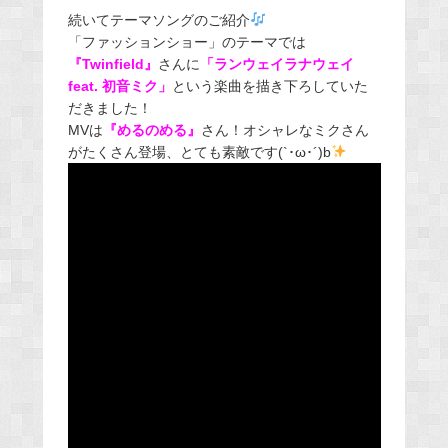
続いてテーマソングのご紹介
「ファッションショー」のテーマでは
『Twinfield』
さんに
「ランウェイラナウェイ
feat. 初音ミク」
という楽曲を描き下ろしていた
だきました！
MVは
『めるのめる』
さん！オシャレなミクさん
がたくさん登場、とても素敵です(`･ω･´)b