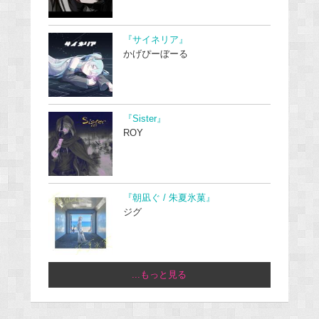
『サイネリア』
かげぴーぼーる
『Sister』
ROY
『朝凪ぐ / 朱夏氷菓』
ジグ
...もっと見る