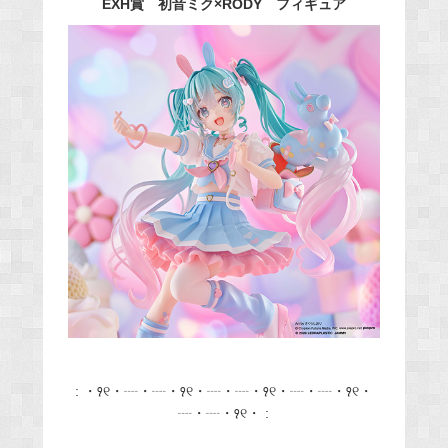
EXH賞 初音ミク×RODY フィギュア
: ・꣑୧・┈・┈・꣑୧・┈・┈・꣑୧・┈・┈・꣑୧・
┈・┈・꣑୧・ :