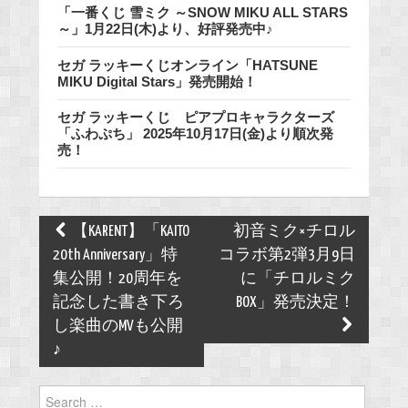
「一番くじ 雪ミク ～SNOW MIKU ALL STARS
～」1月22日(木)より、好評発売中♪
セガ ラッキーくじオンライン「HATSUNE
MIKU Digital Stars」発売開始！
セガ ラッキーくじ ピアプロキャラクターズ
「ふわぷち」 2025年10月17日(金)より順次発
売！
Post
【KARENT】「KAITO
初音ミク×チロル
navigation
20th Anniversary」特
コラボ第2弾3月9日
集公開！20周年を
に「チロルミク
記念した書き下ろ
BOX」発売決定！
し楽曲のMVも公開
♪
Search