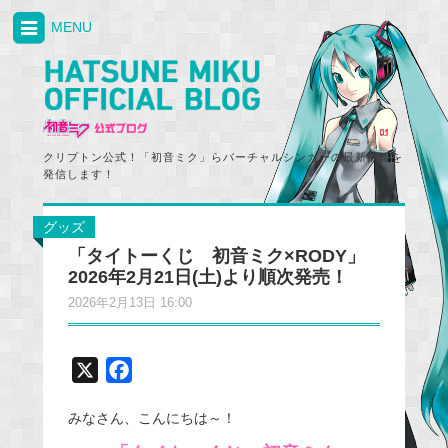
MENU
クリプトン公式！「初音ミク」らバーチャルシンガーの最新情報を
発信します！
グッズ
「タイトーくじ 初音ミク×RODY」
2026年2月21日(土)より順次発売！
2026年2月13日 16:00
X
F
a
みなさん、こんにちは～！
c
e