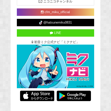
ニコニコチャンネル
cfm_miku_official
@hatsunemiku0831
LINE
初音ミク公式ナビ「ミクナビ」