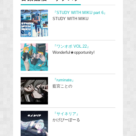
『STUDY WITH MIKU part 6』
STUDY WITH MIKU
『ワンオポ VOL.22』
Wonderful★opportunity!
『ruminate』
藍宮ことの
『サイネリア』
かげぴーぼーる