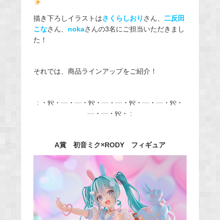
描き下ろしイラストは
さくらしおり
さん、
二反田
こな
さん、
noka
さんの3名にご担当いただきまし
た！
それでは、商品ラインアップをご紹介！
: ・꣑୧・┈・┈・꣑୧・┈・┈・꣑୧・┈・┈・꣑୧・
┈・┈・꣑୧・ :
A賞 初音ミク×RODY フィギュア