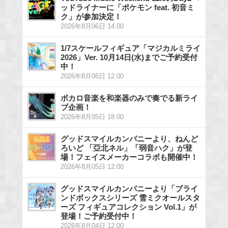
ッドライナーに「ポケモン feat. 初音ミ
ク」が参加決定！
2026年8月06日 14:00
1/7スケールフィギュア「マジカルミライ
2026」Ver. 10月14日(水)までご予約受付
中！
2026年8月06日 12:00
ボカロ音楽を和楽器のみで奏でる新ライ
ブ企画！
2026年8月05日 18:00
グッドスマイルカンパニーより、ねんど
ろいど 「亞北ネル」「弱音ハク」が登
場！フェイスメーカーコラボも開催中！
2026年8月05日 12:00
グッドスマイルカンパニーより「ブライ
ンドボックスシリーズ 雪ミクオールスタ
ーズ フィギュアコレクション Vol.1」が
登場！ご予約受付中！
2026年8月04日 12:00