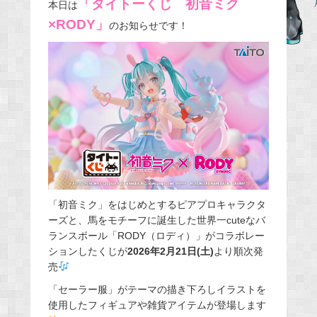
「タイトーくじ 初音ミク
本日は
b
×RODY」
のお知らせです！
o
o
k
「初音ミク」をはじめとするピアプロキャラクタ
ーズと、馬をモチーフに誕生した世界一cuteなバ
ランスボール「RODY（ロディ）」がコラボレー
ションしたくじが
2026年2月21日(土)
より順次発
売
「セーラー服」がテーマの描き下ろしイラストを
使用したフィギュアや雑貨アイテムが登場します