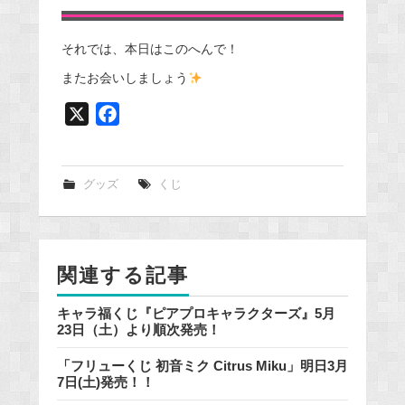
それでは、本日はこのへんで！
またお会いしましょう
X
F
a
c
e
グッズ
くじ
b
o
o
関連する記事
k
キャラ福くじ『ピアプロキャラクターズ』5月
23日（土）より順次発売！
「フリューくじ 初音ミク Citrus Miku」明日3月
7日(土)発売！！