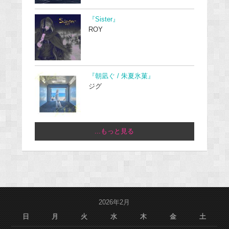
『Sister』
ROY
『朝凪ぐ / 朱夏氷菓』
ジグ
...もっと見る
2026年2月
日
月
火
水
木
金
土