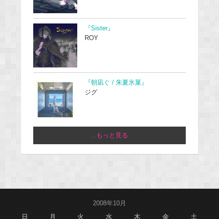
『Sister』
ROY
『朝凪ぐ / 朱夏氷菓』
ジグ
...もっと見る
2008年10月
日
月
火
水
木
金
土