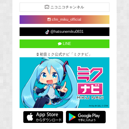
ニコニコチャンネル
cfm_miku_official
@hatsunemiku0831
LINE
初音ミク公式ナビ「ミクナビ」