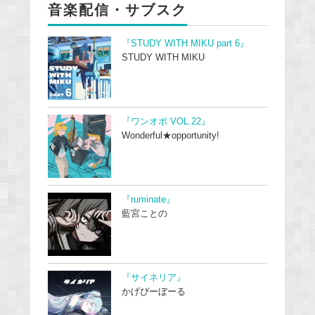
音楽配信・サブスク
『STUDY WITH MIKU part 6』
STUDY WITH MIKU
『ワンオポ VOL.22』
Wonderful★opportunity!
『ruminate』
藍宮ことの
『サイネリア』
かげぴーぼーる