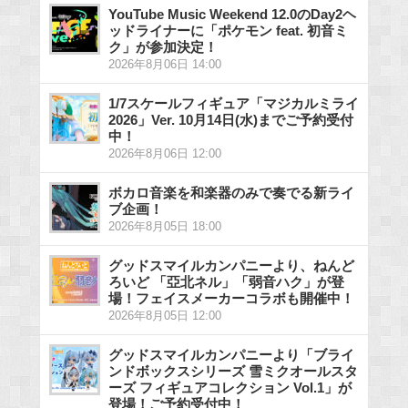
YouTube Music Weekend 12.0のDay2ヘ
ッドライナーに「ポケモン feat. 初音ミ
ク」が参加決定！
2026年8月06日 14:00
1/7スケールフィギュア「マジカルミライ
2026」Ver. 10月14日(水)までご予約受付
中！
2026年8月06日 12:00
ボカロ音楽を和楽器のみで奏でる新ライ
ブ企画！
2026年8月05日 18:00
グッドスマイルカンパニーより、ねんど
ろいど 「亞北ネル」「弱音ハク」が登
場！フェイスメーカーコラボも開催中！
2026年8月05日 12:00
グッドスマイルカンパニーより「ブライ
ンドボックスシリーズ 雪ミクオールスタ
ーズ フィギュアコレクション Vol.1」が
登場！ご予約受付中！