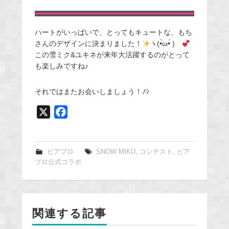
ハートがいっぱいで、とってもキュートな、もち
さんのデザインに決まりました！
ヽ(•̀ω•́ )ゝ
この雪ミク&ユキネが来年大活躍するのがとって
も楽しみですね♪
それではまたお会いしましょう！ﾉｼ
X
F
a
c
e
ピアプロ
SNOW MIKU
,
コンテスト
,
ピア
プロ公式コラボ
b
o
o
k
関連する記事