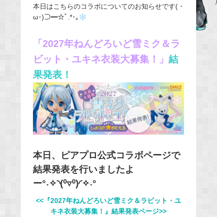
本日はこちらのコラボについてのお知らせです( ･
e
ω･)⊃━☆ﾟ.*･｡
b
o
「2027年ねんどろいど雪ミク＆ラ
o
ビット・ユキネ衣装大募集！」
結
k
果発表！
本日、ピアプロ公式コラボページで
結果発表を行いましたよ
ー°˖✧◝(⁰▿⁰)◜✧˖°
<<『2027年ねんどろいど雪ミク＆ラビット・ユ
キネ衣装大募集！』結果発表ページ>>