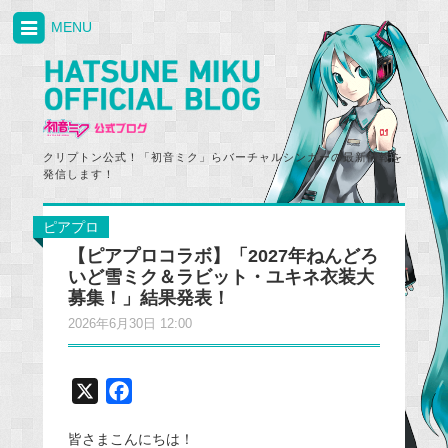
MENU
クリプトン公式！「初音ミク」らバーチャルシンガーの最新情報を
発信します！
ピアプロ
【ピアプロコラボ】「2027年ねんどろ
いど雪ミク＆ラビット・ユキネ衣装大
募集！」結果発表！
2026年6月30日 12:00
X
F
a
皆さまこんにちは！
c