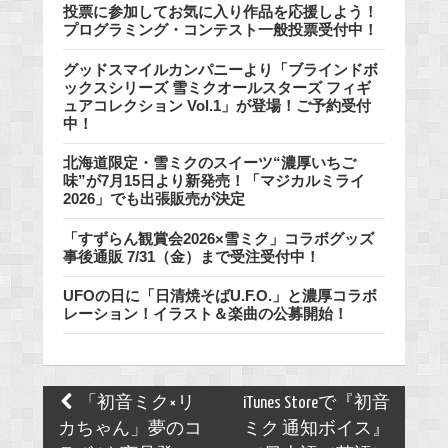
投票に参加してお気に入り作品を応援しよう！
プログラミング・コンテスト一般投票受付中！
グッドスマイルカンパニーより「ブラインドボ
ックスシリーズ 雪ミクオールスターズ フィギ
ュアコレクション Vol.1」が登場！ご予約受付
中！
北海道限定・雪ミクのスイーツ“濃厚いちご
味”が7月15日より新発売！「マジカルミライ
2026」でも出張販売が決定
「すずらん観賞会2026×雪ミク」コラボグッズ
事後通販 7/31（金）まで受注受付中！
UFOの日に「日清焼そばU.F.O.」と濃厚コラボ
レーション！イラスト＆楽曲の公募開始！
Post
「初音ミク×リ
iTunes Storeで『初音
navigation
カちゃん」夢のコ
ミク 通知ボイス』