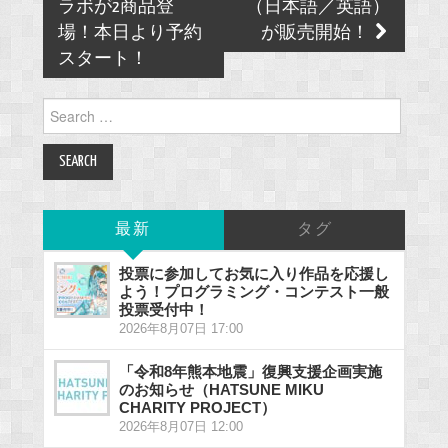
ラボが2商品登
（日本語／英語）
場！本日より予約
が販売開始！
スタート！
Search
for:
最新
タグ
投票に参加してお気に入り作品を応援し
よう！プログラミング・コンテスト一般
投票受付中！
2026年8月07日 17:00
「令和8年熊本地震」復興支援企画実施
のお知らせ（HATSUNE MIKU
CHARITY PROJECT）
2026年8月07日 12:00