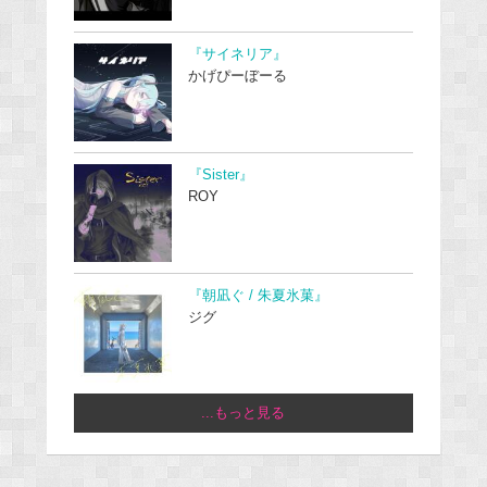
『サイネリア』
かげぴーぼーる
『Sister』
ROY
『朝凪ぐ / 朱夏氷菓』
ジグ
...もっと見る